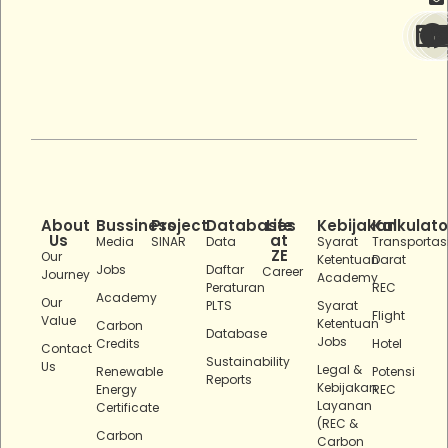
About
Bussiness
Project
Databases
Life
Kebijakan
Kalkulato
Us
at
Media
SINAR
Data
Syarat
Transportas
ZE
Our
Ketentuan
Darat
Jobs
Daftar
Career
Journey
Academy
Peraturan
REC
Academy
Our
PLTS
Syarat
Flight
Value
Ketentuan
Carbon
Database
Jobs
Credits
Hotel
Contact
Sustainability
Us
Legal &
Renewable
Potensi
Reports
Kebijakan
Energy
REC
Layanan
Certificate
(REC &
Carbon
Carbon