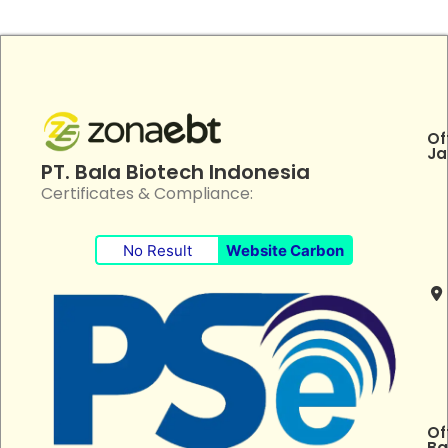
Of
Ja
PT. Bala Biotech Indonesia
Certificates & Compliance:
No Result
Website Carbon
Of
Ba