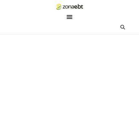
ZEBot
Asisten Digital ZonaEBT
Hai Kak!
Aku ZEBot, asisten digital ZonaEBT. Ada yang bisa kubantu ha
ini?