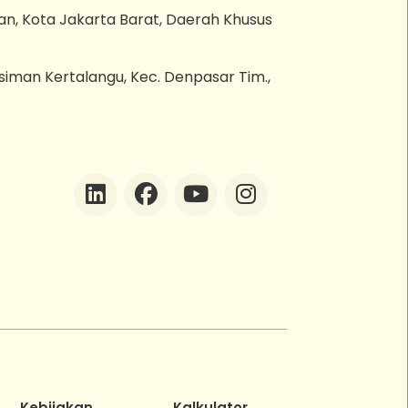
an, Kota Jakarta Barat, Daerah Khusus
esiman Kertalangu, Kec. Denpasar Tim.,
ZEBot
Asisten Digital ZonaEBT
Hai Kak!
Aku ZEBot, asisten digital ZonaEBT.
Ada yang bisa kubantu hari ini?
Kebijakan
Kalkulator