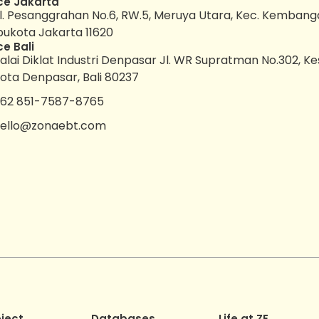
ce Jakarta
l. Pesanggrahan No.6, RW.5, Meruya Utara, Kec. Kembang
bukota Jakarta 11620
ce Bali
alai Diklat Industri Denpasar Jl. WR Supratman No.302, K
ota Denpasar, Bali 80237
62 851-7587-8765
ello@zonaebt.com
oject
Databases
Life at ZE