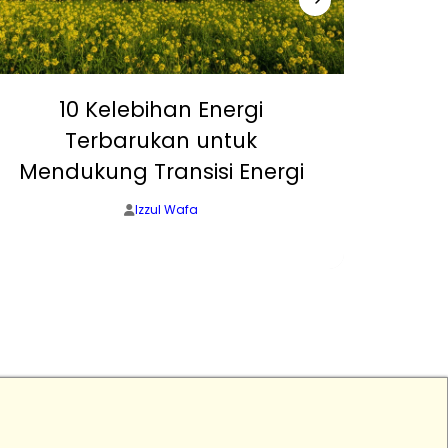
10 Kelebihan Energi
5 P
Terbarukan untuk
Terb
Mendukung Transisi Energi
Izzul Wafa