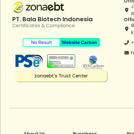
Offi
J
I
PT. Bala Biotech Indonesia
Offi
B
Certificates & Compliance:
K
+
No Result
Website Carbon
h
zonaebt's Trust Center
About Us
Bussiness
Pr