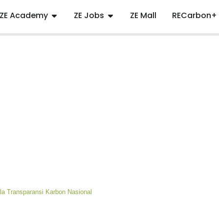
ZE Academy
ZE Jobs
ZE Mall
RECarbon+
la Transparansi Karbon Nasional