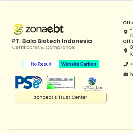
Offi
J
I
PT. Bala Biotech Indonesia
Offi
B
Certificates & Compliance:
K
+
No Result
Website Carbon
h
zonaebt's Trust Center