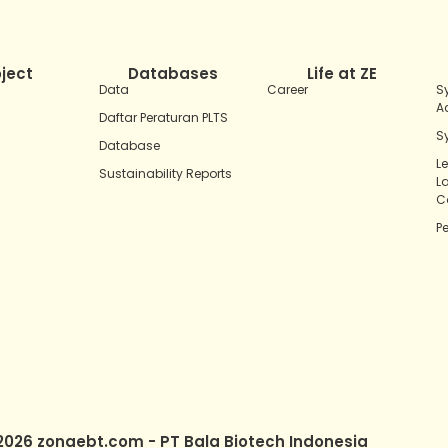
oject
Databases
Life at ZE
Data
Career
S
A
Daftar Peraturan PLTS
S
Database
L
Sustainability Reports
L
C
P
2026 zonaebt.com - PT Bala Biotech Indonesia