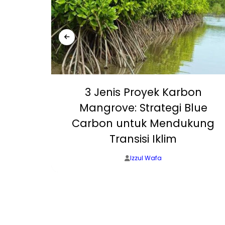
s Bumi
3 Jenis Proyek Karbon
ermal
Mangrove: Strategi Blue
i
Carbon untuk Mendukung
Transisi Iklim
Izzul Wafa