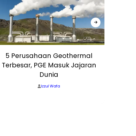
5 Perusahaan Geothermal
Terbesar, PGE Masuk Jajaran
Keu
Dunia
Per
Izzul Wafa