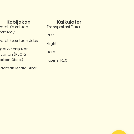
Hai Kak!
Aku ZEBot, asisten digital ZonaEBT.
Ada yang bisa kubantu hari ini?
Kebijakan
Kalkulator
yarat Ketentuan
Transportasi Darat
cademy
REC
yarat Ketentuan Jobs
Flight
egal & Kebijakan
Hotel
ayanan (REC &
arbon Offset)
Potensi REC
edoman Media Siber