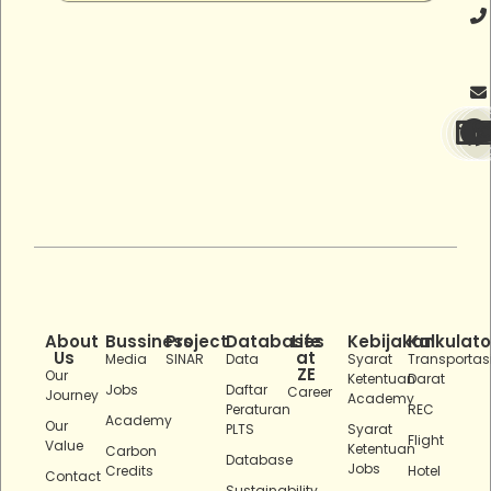
About
Bussiness
Project
Databases
Life
Kebijakan
Kalkulato
Us
at
Media
SINAR
Data
Syarat
Transportas
ZE
Our
Ketentuan
Darat
Jobs
Daftar
Career
Journey
Academy
Peraturan
REC
Academy
Our
PLTS
Syarat
Flight
Value
Ketentuan
Carbon
Database
Jobs
Credits
Hotel
Contact
Sustainability