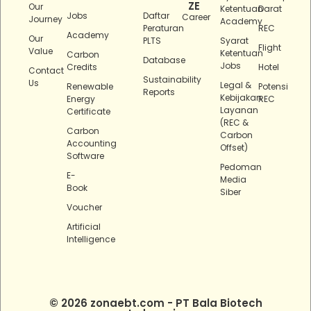
ZE
Our
Ketentuan
Darat
Jobs
Daftar
Career
Journey
Academy
Peraturan
REC
Academy
Our
PLTS
Syarat
Flight
Value
Ketentuan
Carbon
Database
Jobs
Credits
Hotel
Contact
Sustainability
Us
Legal &
Renewable
Potensi
Reports
Kebijakan
Energy
REC
Layanan
Certificate
(REC &
Carbon
Carbon
Accounting
Offset)
Software
Pedoman
E-
Media
Book
Siber
Voucher
Artificial
Intelligence
© 2026 zonaebt.com - PT Bala Biotech