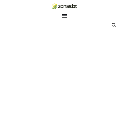
ZEBot
Asisten Digital ZonaEBT
Hai Kak!
Aku ZEBot, asisten digital ZonaEBT. Ada yang bisa kubantu ha
ini?