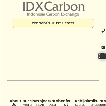
zonaebt's Trust Center
About
Bussiness
Project
Databases
Life
Kebijakan
Kalkulato
Us
at
Media
SINAR
Data
Syarat
Transportas