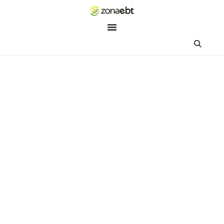
ZEBot
Asisten Digital ZonaEBT
Hai Kak!
Aku ZEBot, asisten digital ZonaEBT. Ada yang bisa kubantu ha
ini?