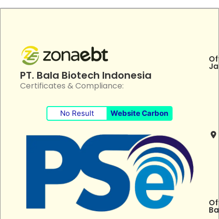
Of
Ja
PT. Bala Biotech Indonesia
Certificates & Compliance:
No Result
Website Carbon
Of
Ba