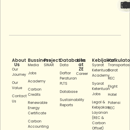
About
Bussiness
Project
Databases
Life
Kebijakan
Kalkulato
Us
at
Media
SINAR
Data
Syarat
Transportas
ZE
Our
Ketentuan
Darat
Jobs
Daftar
Career
Journey
Academy
Peraturan
REC
Academy
Our
PLTS
Syarat
Flight
Value
Ketentuan
Carbon
Database
Jobs
Credits
Hotel
Contact
Sustainability
Us
Legal &
Renewable
Potensi
Reports
Kebijakan
Energy
REC
Layanan
Certificate
(REC &
Carbon
Carbon
Accounting
Offset)