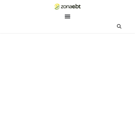
ZEBot
Asisten Digital ZonaEBT
Hai Kak!
Aku ZEBot, asisten digital ZonaEBT. Ada yang bisa kubantu ha
ini?