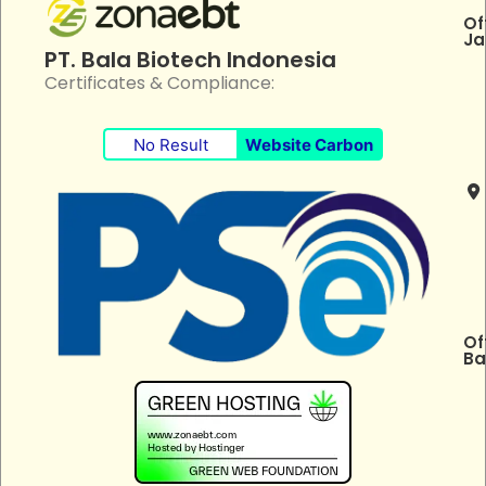
Of
Ja
PT. Bala Biotech Indonesia
Certificates & Compliance:
No Result
Website Carbon
Of
Ba