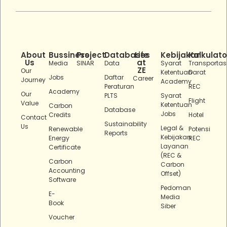
About
Bussiness
Project
Databases
Life
Kebijakan
Kalkulato
Us
at
Media
SINAR
Data
Syarat
Transportas
ZE
Our
Ketentuan
Darat
Jobs
Daftar
Career
Journey
Academy
Peraturan
REC
Academy
Our
PLTS
Syarat
Flight
Value
Ketentuan
Carbon
Database
Jobs
Credits
Hotel
Contact
Sustainability
Us
Legal &
Renewable
Potensi
Reports
Kebijakan
Energy
REC
Layanan
Certificate
(REC &
Carbon
Carbon
Accounting
Offset)
Software
Pedoman
E-
Media
Book
Siber
Voucher