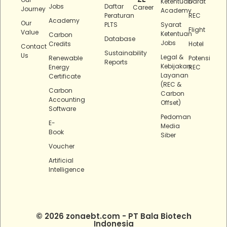
Ketentuan
Darat
Jobs
Daftar
Career
Journey
Academy
Peraturan
REC
Academy
Our
PLTS
Syarat
Flight
Value
Ketentuan
Carbon
Database
Jobs
Credits
Hotel
Contact
Sustainability
Us
Legal &
Renewable
Potensi
Reports
Kebijakan
Energy
REC
Layanan
Certificate
(REC &
Carbon
Carbon
Accounting
Offset)
Software
Pedoman
E-
Media
Book
Siber
Voucher
Artificial
Intelligence
© 2026 zonaebt.com - PT Bala Biotech
Indonesia