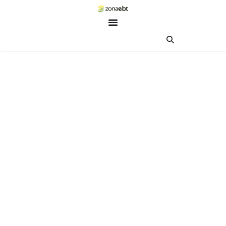
ZEBot
Asisten Digital ZonaEBT
Hai Kak!
Aku ZEBot, asisten digital ZonaEBT. Ada yang bisa kubantu har