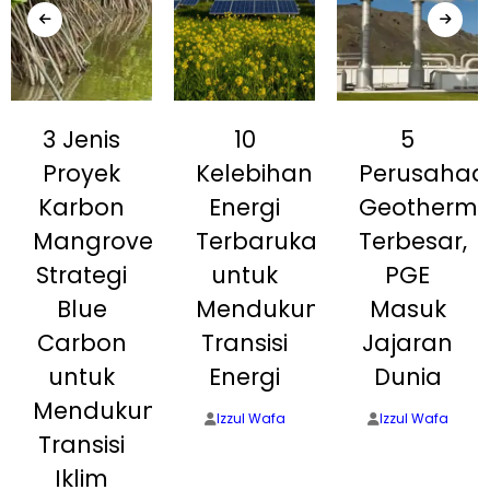
3 Jenis
10
5
Proyek
Kelebihan
Perusahaa
Karbon
Energi
Geotherma
Mangrove:
Terbarukan
Terbesar,
Strategi
untuk
PGE
Blue
Mendukung
Masuk
Carbon
Transisi
Jajaran
untuk
Energi
Dunia
Mendukung
Izzul Wafa
Izzul Wafa
Transisi
Iklim