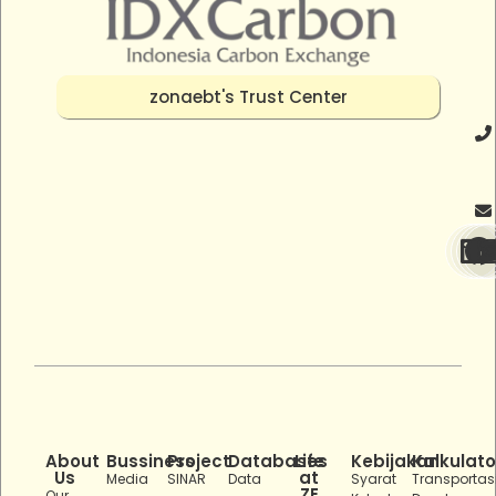
zonaebt's Trust Center
About
Bussiness
Project
Databases
Life
Kebijakan
Kalkulato
Us
at
Media
SINAR
Data
Syarat
Transportas
ZE
Our