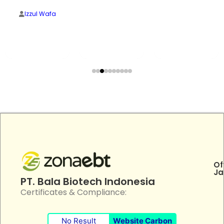
Izzul Wafa
Of
Ja
PT. Bala Biotech Indonesia
Certificates & Compliance:
No Result
Website Carbon