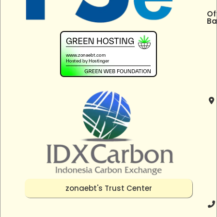
Of
Ba
zonaebt's Trust Center