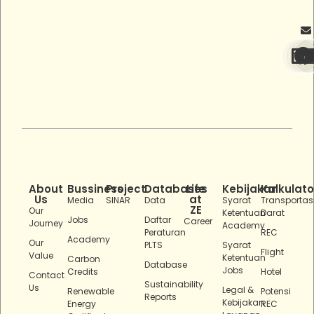
About
Bussiness
Project
Databases
Life
Kebijakan
Kalkulato
Us
at
Media
SINAR
Data
Syarat
Transportas
ZE
Our
Ketentuan
Darat
Jobs
Daftar
Career
Journey
Academy
Peraturan
REC
Academy
Our
PLTS
Syarat
Flight
Value
Ketentuan
Carbon
Database
Jobs
Credits
Hotel
Contact
Sustainability
Us
Legal &
Renewable
Potensi
Reports
Kebijakan
Energy
REC