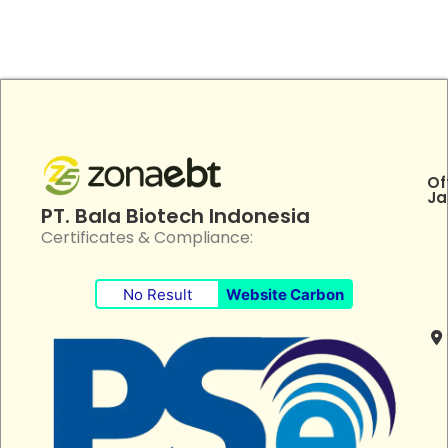
Of
Ja
PT. Bala Biotech Indonesia
Certificates & Compliance:
No Result
Website Carbon