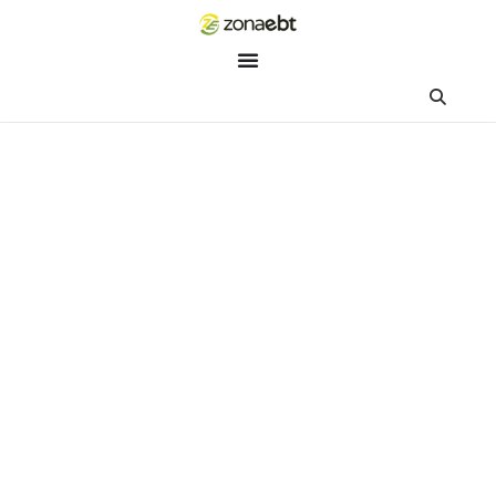
ZEBot
Asisten Digital ZonaEBT
Hai Kak!
Aku ZEBot, asisten digital ZonaEBT. Ada yang bisa kubantu ha
ini?