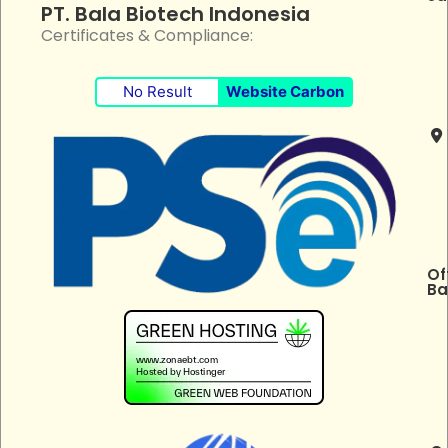
PT. Bala Biotech Indonesia
Certificates & Compliance:
No Result
Website Carbon
Of
Ba