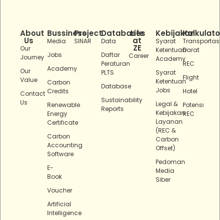
About
Bussiness
Project
Databases
Life
Kebijakan
Kalkulato
Us
at
Media
SINAR
Data
Syarat
Transportas
ZE
Our
Ketentuan
Darat
Jobs
Daftar
Career
Journey
Academy
Peraturan
REC
Academy
Our
PLTS
Syarat
Flight
Value
Ketentuan
Carbon
Database
Jobs
Credits
Hotel
Contact
Sustainability
Us
Legal &
Renewable
Potensi
Reports
Kebijakan
Energy
REC
Layanan
Certificate
(REC &
Carbon
Carbon
Accounting
Offset)
Software
Pedoman
E-
Media
Book
Siber
Voucher
Artificial
Intelligence