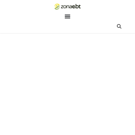
ZEBot
Asisten Digital ZonaEBT
Hai Kak!
Aku ZEBot, asisten digital ZonaEBT. Ada yang bisa kubantu ha
ini?