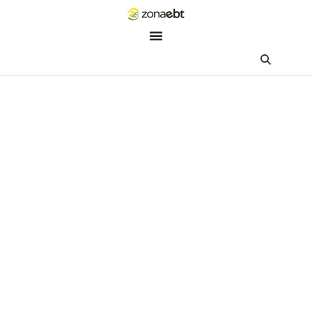
ZEBot
Asisten Digital ZonaEBT
Hai Kak!
Aku ZEBot, asisten digital ZonaEBT. Ada yang bisa kubantu har