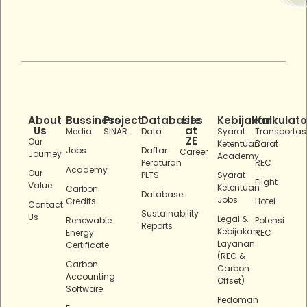
About
Bussiness
Project
Databases
Life
Kebijakan
Kalkulato
Us
at
Media
SINAR
Data
Syarat
Transportas
ZE
Our
Ketentuan
Darat
Jobs
Daftar
Career
Journey
Academy
Peraturan
REC
Academy
Our
PLTS
Syarat
Flight
Value
Ketentuan
Carbon
Database
Jobs
Credits
Hotel
Contact
Sustainability
Us
Legal &
Renewable
Potensi
Reports
Kebijakan
Energy
REC
Layanan
Certificate
(REC &
Carbon
Carbon
Accounting
Offset)
Software
Pedoman