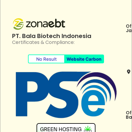
Of
Ja
PT. Bala Biotech Indonesia
Certificates & Compliance:
No Result
Website Carbon
Of
Ba