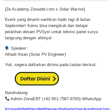
[Ze Academy Zonaebt.com x Solar Warrior]
Event yang dinanti-nantikan hadir lagi di bulan
September! Kamu bisa mengikuti dan belajar
pelatihan desain PVSyst untuk teknisi panel surya
langsung dengan ahlinya!
Speaker:
Alhadi Ihsan (Solar PV Engineer)
Yuk, segera daftarkan dirimu pada tautan berikut:
Narahubung:
Admin ZonaEBT (+62 851-7587-8765) WhatsApp
#zonaebt
#ebthero
#ebtheroes
#sebarterbarukan
#miniclas