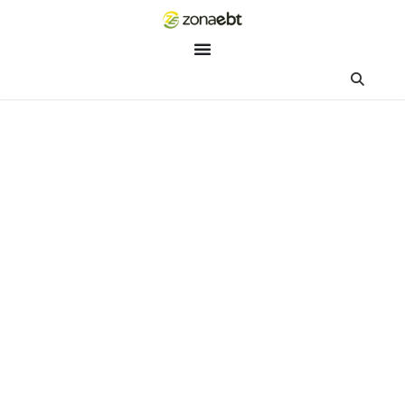
ZEBot
Asisten Digital ZonaEBT
Hai Kak!
Aku ZEBot, asisten digital ZonaEBT. Ada yang bisa kubantu ha
ini?