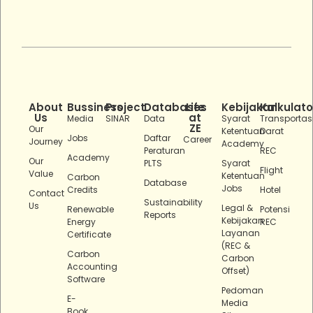
About
Bussiness
Project
Databases
Life
Kebijakan
Kalkulato
Us
at
Media
SINAR
Data
Syarat
Transportas
ZE
Our
Ketentuan
Darat
Jobs
Daftar
Career
Journey
Academy
Peraturan
REC
Academy
Our
PLTS
Syarat
Flight
Value
Ketentuan
Carbon
Database
Jobs
Credits
Hotel
Contact
Sustainability
Us
Legal &
Renewable
Potensi
Reports
Kebijakan
Energy
REC
Layanan
Certificate
(REC &
Carbon
Carbon
Accounting
Offset)
Software
Pedoman
E-
Media
Book