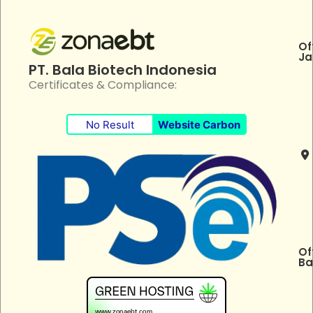
Of
Ja
PT. Bala Biotech Indonesia
Certificates & Compliance:
No Result
Website Carbon
Of
Ba