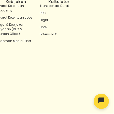
Kebijakan
Kalkulator
yarat Ketentuan
Transportasi Darat
cademy
REC
yarat Ketentuan Jobs
Flight
egal & Kebijakan
Hotel
ayanan (REC &
arbon Offset)
Potensi REC
edoman Media Siber