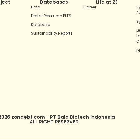
oject
Databases
Life at ZE
Data
Career
S
A
Daftar Peraturan PLTS
S
Database
L
Sustainability Reports
L
C
P
2026 zonaebt.com - PT Bala Biotech Indonesia
ALL RIGHT RESERVED