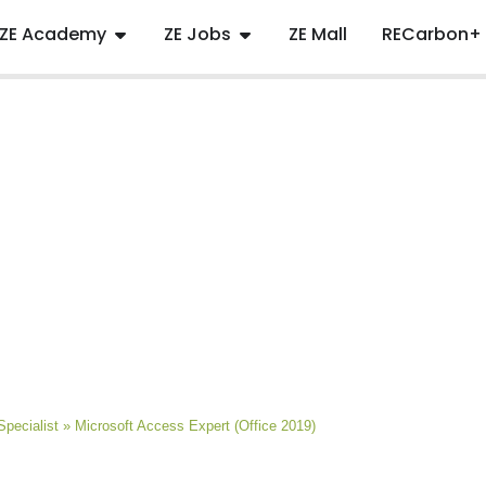
ZE Academy
ZE Jobs
ZE Mall
RECarbon+
Specialist
»
Microsoft Access Expert (Office 2019)