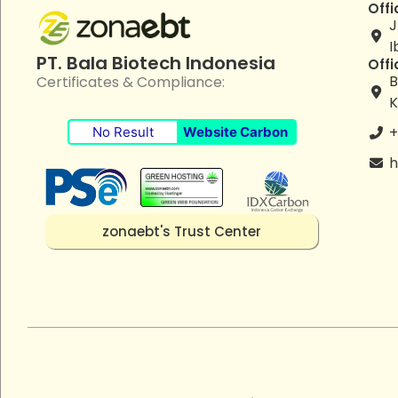
Offi
J
I
PT. Bala Biotech Indonesia
Offi
B
Certificates & Compliance:
K
+
No Result
Website Carbon
h
zonaebt's Trust Center