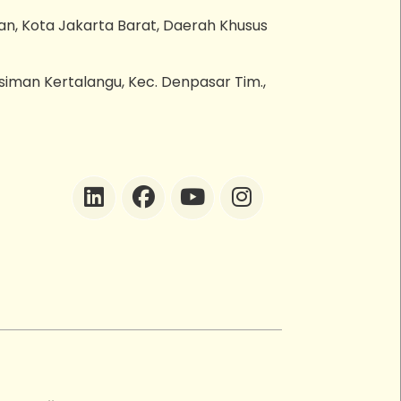
an, Kota Jakarta Barat, Daerah Khusus
esiman Kertalangu, Kec. Denpasar Tim.,
ZEBot
Asisten Digital ZonaEBT
Hai Kak!
Aku ZEBot, asisten digital ZonaEBT.
Ada yang bisa kubantu hari ini?