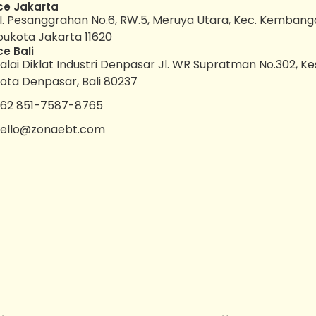
ce Jakarta
l. Pesanggrahan No.6, RW.5, Meruya Utara, Kec. Kembang
bukota Jakarta 11620
ce Bali
alai Diklat Industri Denpasar Jl. WR Supratman No.302, K
ota Denpasar, Bali 80237
62 851-7587-8765
ello@zonaebt.com