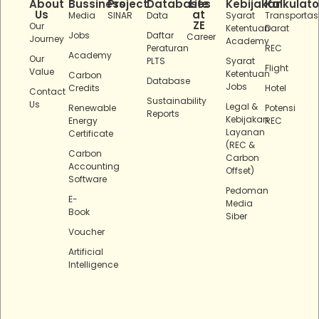
About
Bussiness
Project
Databases
Life
Kebijakan
Kalkulato
Us
at
Media
SINAR
Data
Syarat
Transportas
ZE
Our
Ketentuan
Darat
Jobs
Daftar
Career
Journey
Academy
Peraturan
REC
Academy
Our
PLTS
Syarat
Flight
Value
Ketentuan
Carbon
Database
Jobs
Credits
Hotel
Contact
Sustainability
Us
Legal &
Renewable
Potensi
Reports
Kebijakan
Energy
REC
Layanan
Certificate
(REC &
Carbon
Carbon
Accounting
Offset)
Software
Pedoman
E-
Media
Book
Siber
Voucher
Artificial
Intelligence