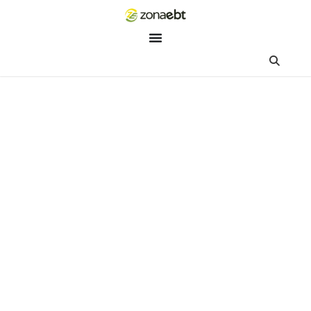
ZEBot
Asisten Digital ZonaEBT
Hai Kak!
Aku ZEBot, asisten digital ZonaEBT. Ada yang bisa kubantu ha
ini?