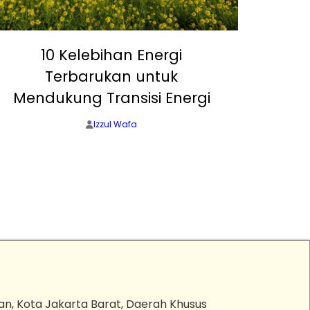
10 Kelebihan Energi
5 P
Terbarukan untuk
Terb
Mendukung Transisi Energi
Izzul Wafa
an, Kota Jakarta Barat, Daerah Khusus