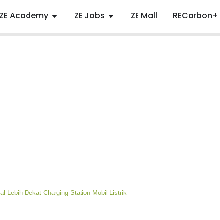
ZE Academy
ZE Jobs
ZE Mall
RECarbon+
l Lebih Dekat Charging Station Mobil Listrik