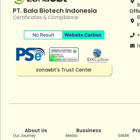
I
PT. Bala Biotech Indonesia
Offi
B
Certificates & Compliance:
K
+
No Result
Website Carbon
h
zonaebt's Trust Center
About Us
Bussiness
Pr
Our Journey
Media
SINAR