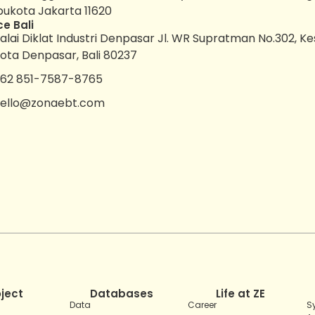
bukota Jakarta 11620
ce Bali
alai Diklat Industri Denpasar Jl. WR Supratman No.302, K
ota Denpasar, Bali 80237
62 851-7587-8765
ello@zonaebt.com
oject
Databases
Life at ZE
Data
Career
S