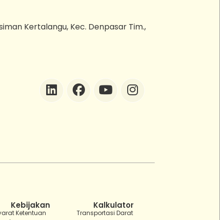
esiman Kertalangu, Kec. Denpasar Tim.,
ZEBot
Asisten Digital ZonaEBT
Hai Kak!
Aku ZEBot, asisten digital ZonaEBT.
Ada yang bisa kubantu hari ini?
Kebijakan
Kalkulator
yarat Ketentuan
Transportasi Darat