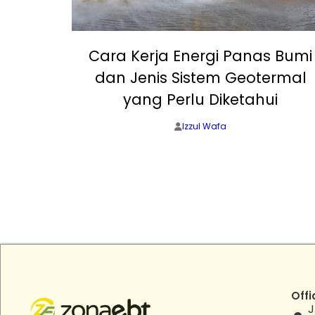
, Off-
Cara Kerja Energi Panas Bumi
 yang
dan Jenis Sistem Geotermal
?
yang Perlu Diketahui
Izzul Wafa
Offi
J