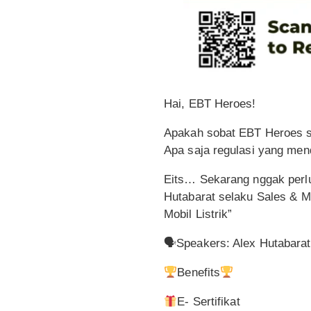
Hai, EBT Heroes!
Apakah sobat EBT Heroes su
Apa saja regulasi yang mend
Eits… Sekarang nggak perlu 
Hutabarat selaku Sales & Ma
Mobil Listrik”
🗣Speakers: Alex Hutabarat
Benefits
E- Sertifikat