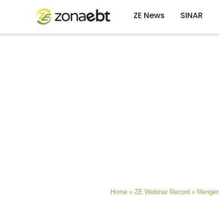
ZE News
SINAR
Home
»
ZE Webinar Record
»
Mengena