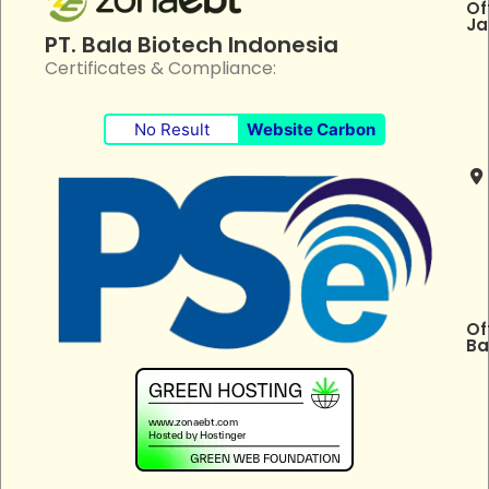
Of
Ja
PT. Bala Biotech Indonesia
Certificates & Compliance:
No Result
Website Carbon
Of
Ba