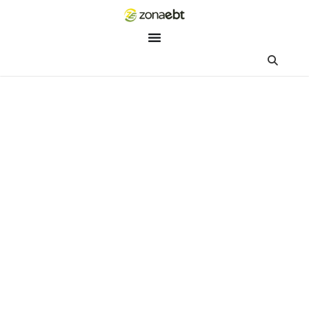
ZEBot
Asisten Digital ZonaEBT
Hai Kak!
Aku ZEBot, asisten digital ZonaEBT. Ada yang bisa kubantu ha
ini?