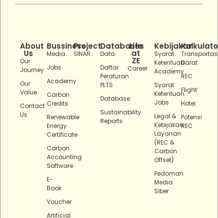
About
Bussiness
Project
Databases
Life
Kebijakan
Kalkulato
Us
at
Media
SINAR
Data
Syarat
Transportas
ZE
Our
Ketentuan
Darat
Jobs
Daftar
Career
Journey
Academy
Peraturan
REC
Academy
Our
PLTS
Syarat
Flight
Value
Ketentuan
Carbon
Database
Jobs
Credits
Hotel
Contact
Sustainability
Us
Legal &
Renewable
Potensi
Reports
Kebijakan
Energy
REC
Layanan
Certificate
(REC &
Carbon
Carbon
Accounting
Offset)
Software
Pedoman
E-
Media
Book
Siber
Voucher
Artificial