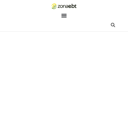
ZEBot
Asisten Digital ZonaEBT
Hai Kak!
Aku ZEBot, asisten digital ZonaEBT. Ada yang bisa kubantu ha
ini?