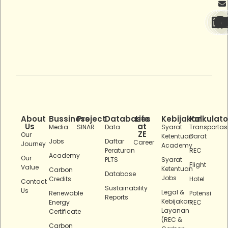
About
Bussiness
Project
Databases
Life
Kebijakan
Kalkulato
Us
at
Media
SINAR
Data
Syarat
Transportas
ZE
Our
Ketentuan
Darat
Jobs
Daftar
Career
Journey
Academy
Peraturan
REC
Academy
Our
PLTS
Syarat
Flight
Value
Ketentuan
Carbon
Database
Jobs
Credits
Hotel
Contact
Sustainability
Us
Legal &
Renewable
Potensi
Reports
Kebijakan
Energy
REC
Layanan
Certificate
(REC &
Carbon