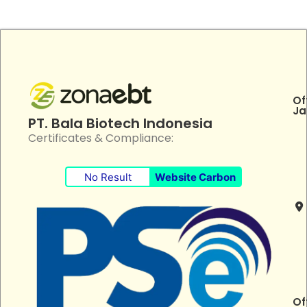
Of
Ja
PT. Bala Biotech Indonesia
Certificates & Compliance:
No Result
Website Carbon
Of