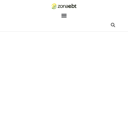
ZEBot
Asisten Digital ZonaEBT
Hai Kak!
Aku ZEBot, asisten digital ZonaEBT. Ada yang bisa kubantu ha
ini?