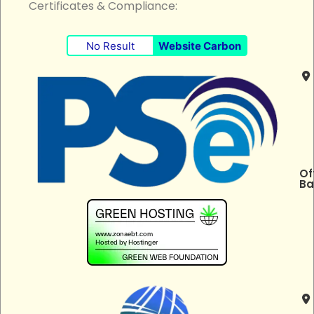
Certificates & Compliance:
No Result
Website Carbon
Of
Ba