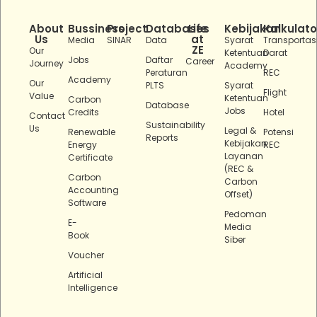
About
Bussiness
Project
Databases
Life
Kebijakan
Kalkulato
Us
at
Media
SINAR
Data
Syarat
Transportas
ZE
Our
Ketentuan
Darat
Jobs
Daftar
Career
Journey
Academy
Peraturan
REC
Academy
Our
PLTS
Syarat
Flight
Value
Ketentuan
Carbon
Database
Jobs
Credits
Hotel
Contact
Sustainability
Us
Legal &
Renewable
Potensi
Reports
Kebijakan
Energy
REC
Layanan
Certificate
(REC &
Carbon
Carbon
Accounting
Offset)
Software
Pedoman
E-
Media
Book
Siber
Voucher
Artificial
Intelligence