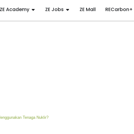
ZE Academy
ZE Jobs
ZE Mall
RECarbon+
enggunakan Tenaga Nuklir?