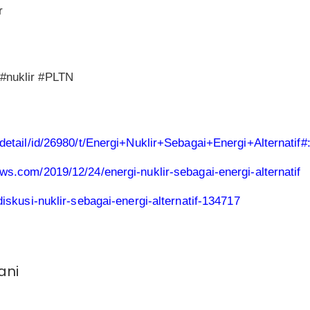
r
#nuklir #PLTN
rita/detail/id/26980/t/Energi+Nuklir+Sebagai+Energi+A
ews.com/2019/12/24/energi-nuklir-sebagai-energi-alternatif
/diskusi-nuklir-sebagai-energi-alternatif-134717
ani