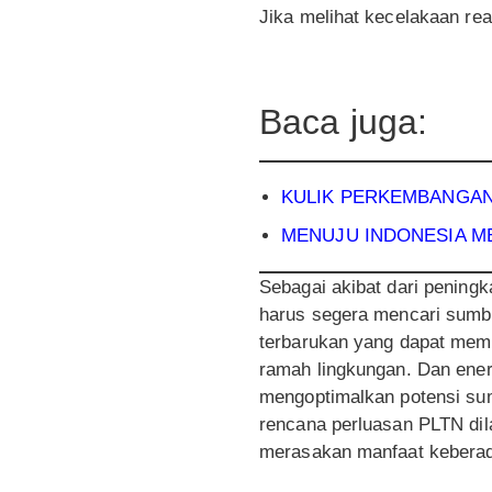
Jika melihat kecelakaan reakt
Baca juga:
KULIK PERKEMB
ANGAN
MENUJU INDONESIA ME
Sebagai akibat dari pening
harus segera mencari sumbe
terbarukan yang dapat meme
ramah lingkungan. Dan ener
mengoptimalkan potensi sumbe
rencana perluasan PLTN dila
merasakan manfaat kebera