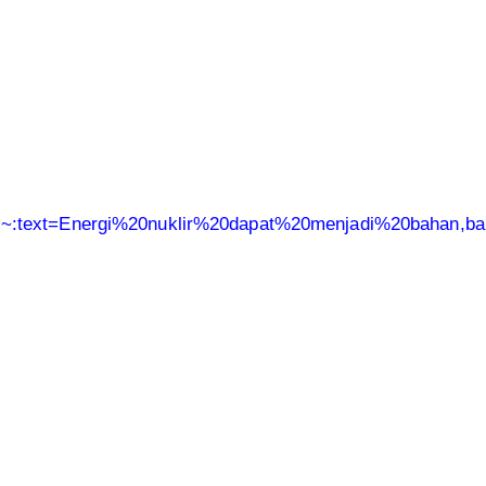
lternatif#:~:text=Energi%20nuklir%20dapat%20menjadi%