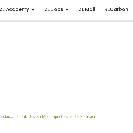
ZE Academy
ZE Jobs
ZE Mall
RECarbon+
endaraan Listrik: Toyota Memimpin Inovasi Elektrifikasi