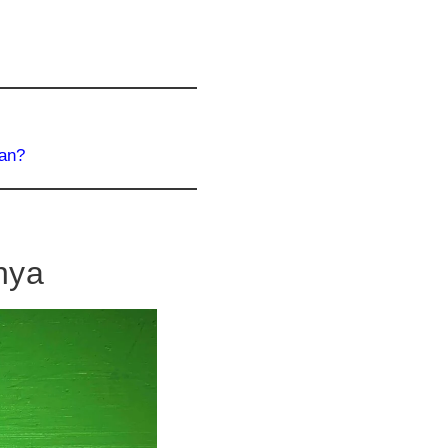
pan?
nya