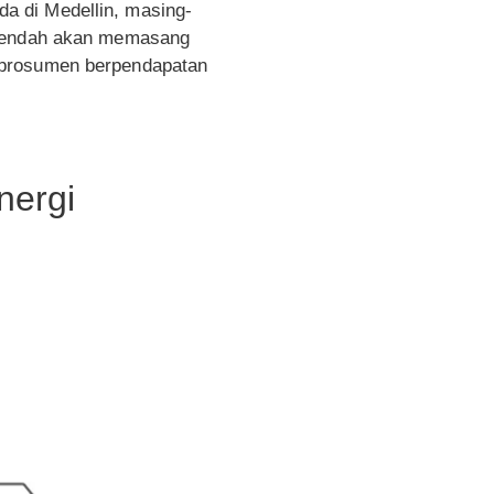
a di Medellin, masing-
n rendah akan memasang
 prosumen berpendapatan
nergi