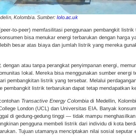
delin, Kolombia. Sumber:
lolo.ac.uk
eer-to-peer) memfasilitasi penggunaan pembangkit listrik t
onsumen bisa menukar energi terbarukan dengan harga yang
lebih besar atas biaya dan jumlah listrik yang mereka gu
P, dengan atau tanpa perangkat penyimpanan energi, memu
omunitas lokal. Mereka bisa menggunakan sumber energi t
i pembangkitan listrik yang tersebar. Melalui perdagangan
e pembangkit listrik terbarukan dapat tetap mendapatkan k
rcontohan
Transactive Energy Colombia
di Medellin, Kolomb
 College London (UCL) dan Universitas EIA. Banyak konsum
gal di gedung-gedung tinggi — tidak mampu menghasilkan l
kinan pengguna membeli listrik dari individu di kota berd
rbarukan. Tujuan utamanya menciptakan nilai sosial seputar 