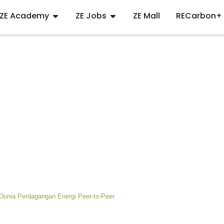
ZE Academy
ZE Jobs
ZE Mall
RECarbon+
 Dunia Perdagangan Energi Peer-to-Peer