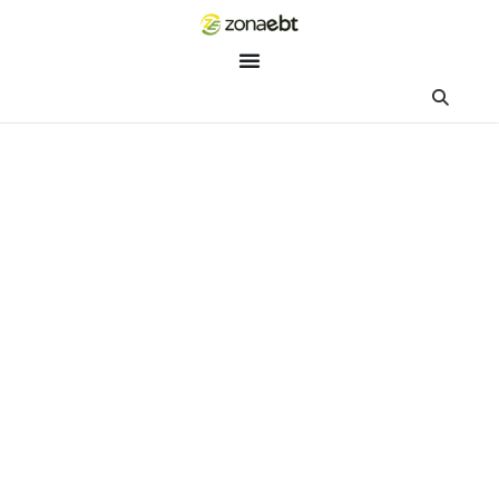
ZEBot
Asisten Digital ZonaEBT
Hai Kak!
Aku ZEBot, asisten digital ZonaEBT. Ada yang bisa kubantu ha
ini?