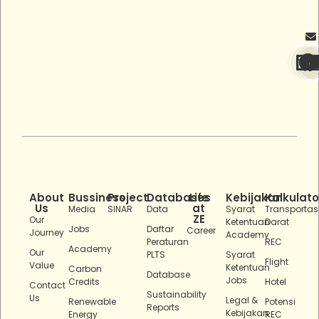
About
Bussiness
Project
Databases
Life
Kebijakan
Kalkulato
Us
at
Media
SINAR
Data
Syarat
Transportas
ZE
Our
Ketentuan
Darat
Jobs
Daftar
Career
Journey
Academy
Peraturan
REC
Academy
Our
PLTS
Syarat
Flight
Value
Ketentuan
Carbon
Database
Jobs
Credits
Hotel
Contact
Sustainability
Us
Legal &
Renewable
Potensi
Reports
Kebijakan
Energy
REC