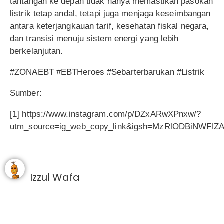
tantangan ke depan tidak hanya memastikan pasokan
listrik tetap andal, tetapi juga menjaga keseimbangan
antara keterjangkauan tarif, kesehatan fiskal negara,
dan transisi menuju sistem energi yang lebih
berkelanjutan.
#ZONAEBT #EBTHeroes #Sebarterbarukan #Listrik
Sumber:
[1] https://www.instagram.com/p/DZxARwXPnxw/?
utm_source=ig_web_copy_link&igsh=MzRlODBiNWFlZ
Izzul Wafa