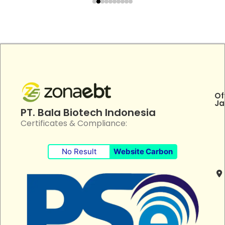
Of
Ja
PT. Bala Biotech Indonesia
Certificates & Compliance:
No Result
Website Carbon