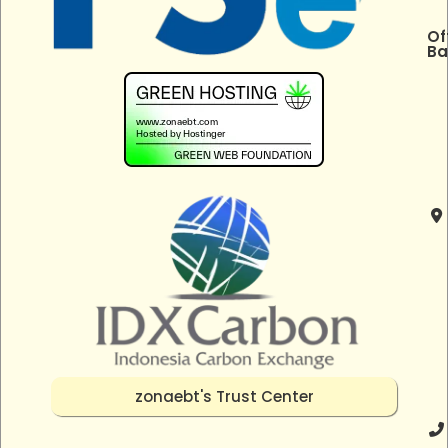
Of
Ba
zonaebt's Trust Center