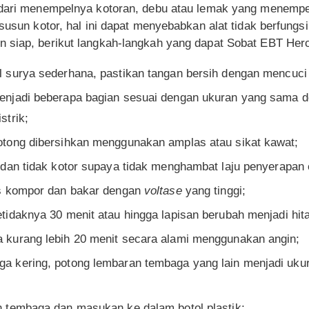
ndari menempelnya kotoran, debu atau lemak yang menempe
rsusun kotor, hal ini dapat menyebabkan alat tidak berfungs
 siap, berikut langkah-langkah yang dapat Sobat EBT Hero
surya sederhana, pastikan tangan bersih dengan mencuci t
njadi beberapa bagian sesuai dengan ukuran yang sama d
strik;
tong dibersihkan menggunakan amplas atau sikat kawat;
dan tidak kotor supaya tidak menghambat laju penyerapan 
as kompor dan bakar dengan
voltase
yang tinggi;
idaknya 30 menit atau hingga lapisan berubah menjadi hit
kurang lebih 20 menit secara alami menggunakan angin;
 kering, potong lembaran tembaga yang lain menjadi uku
 tembaga dan masukan ke dalam botol plastik;