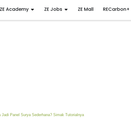
ZE Academy
ZE Jobs
ZE Mall
RECarbon+
 Jadi Panel Surya Sederhana? Simak Tutorialnya