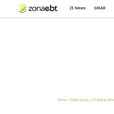
ZE News
SINAR
Home
»
Panel Surya
»
CD Bekas Bisa