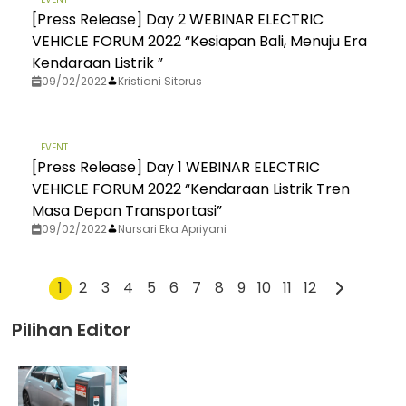
[Press Release] Day 2 WEBINAR ELECTRIC
VEHICLE FORUM 2022 “Kesiapan Bali, Menuju Era
Kendaraan Listrik ”
09/02/2022
Kristiani Sitorus
EVENT
[Press Release] Day 1 WEBINAR ELECTRIC
VEHICLE FORUM 2022 “Kendaraan Listrik Tren
Masa Depan Transportasi”
09/02/2022
Nursari Eka Apriyani
1
2
3
4
5
6
7
8
9
10
11
12
Pilihan Editor