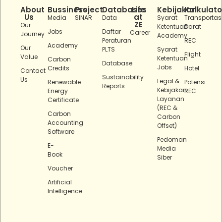
About
Bussiness
Project
Databases
Life
Kebijakan
Kalkulato
Us
at
Media
SINAR
Data
Syarat
Transportas
ZE
Our
Ketentuan
Darat
Jobs
Daftar
Career
Journey
Academy
Peraturan
REC
Academy
Our
PLTS
Syarat
Flight
Value
Ketentuan
Carbon
Database
Jobs
Credits
Hotel
Contact
Sustainability
Us
Legal &
Renewable
Potensi
Reports
Kebijakan
Energy
REC
Layanan
Certificate
(REC &
Carbon
Carbon
Accounting
Offset)
Software
Pedoman
E-
Media
Book
Siber
Voucher
Artificial
Intelligence