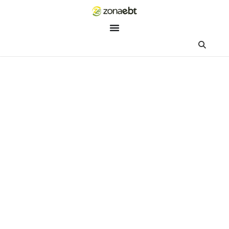
ZEBot
Asisten Digital ZonaEBT
Hai Kak!
Aku ZEBot, asisten digital ZonaEBT. Ada yang bisa kubantu ha
ini?