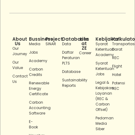
About
Bussiness
Project
Databases
Life
Kebijakan
Kalkulato
Us
at
Media
SINAR
Data
Syarat
Transportas
ZE
Our
Ketentuan
Darat
Jobs
Daftar
Career
Journey
Academy
Peraturan
REC
Academy
Our
PLTS
Syarat
Flight
Value
Ketentuan
Carbon
Database
Jobs
Credits
Hotel
Contact
Sustainability
Us
Legal &
Renewable
Potensi
Reports
Kebijakan
Energy
REC
Layanan
Certificate
(REC &
Carbon
Carbon
Accounting
Offset)
Software
Pedoman
E-
Media
Book
Siber