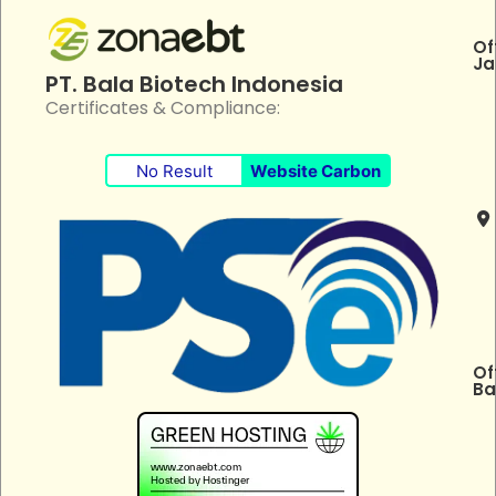
Of
Ja
PT. Bala Biotech Indonesia
Certificates & Compliance:
No Result
Website Carbon
Of
Ba