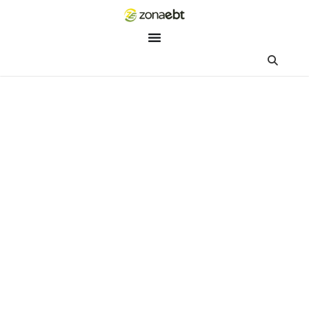
ZEBot
Asisten Digital ZonaEBT
Hai Kak!
Aku ZEBot, asisten digital ZonaEBT. Ada yang bisa kubantu ha
ini?