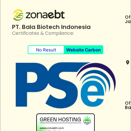
Of
Ja
PT. Bala Biotech Indonesia
Certificates & Compliance:
No Result
Website Carbon
Of
Ba