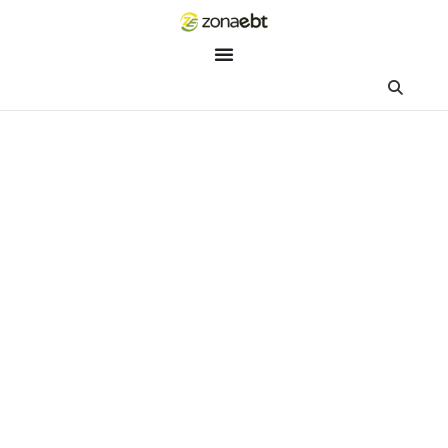
ZEBot
Asisten Digital ZonaEBT
Hai Kak!
Aku ZEBot, asisten digital ZonaEBT. Ada yang bisa kubantu ha
ini?