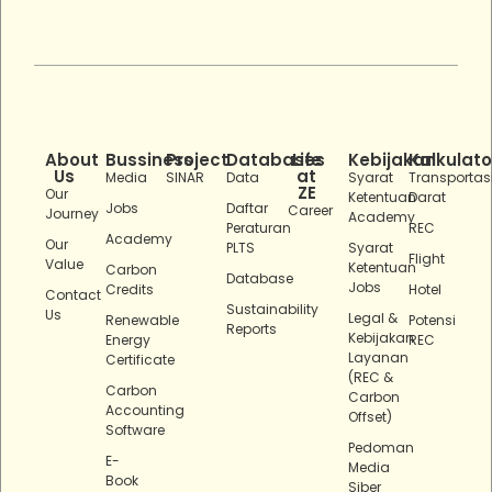
About
Bussiness
Project
Databases
Life
Kebijakan
Kalkulato
Us
at
Media
SINAR
Data
Syarat
Transportas
ZE
Our
Ketentuan
Darat
Jobs
Daftar
Career
Journey
Academy
Peraturan
REC
Academy
Our
PLTS
Syarat
Flight
Value
Ketentuan
Carbon
Database
Jobs
Credits
Hotel
Contact
Sustainability
Us
Legal &
Renewable
Potensi
Reports
Kebijakan
Energy
REC
Layanan
Certificate
(REC &
Carbon
Carbon
Accounting
Offset)
Software
Pedoman
E-
Media
Book
Siber