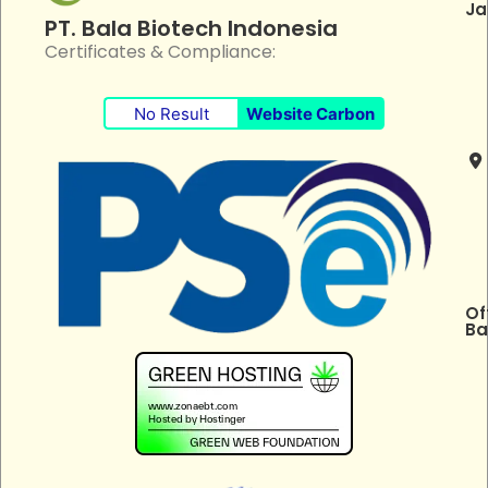
Ja
PT. Bala Biotech Indonesia
Certificates & Compliance:
No Result
Website Carbon
Of
Ba