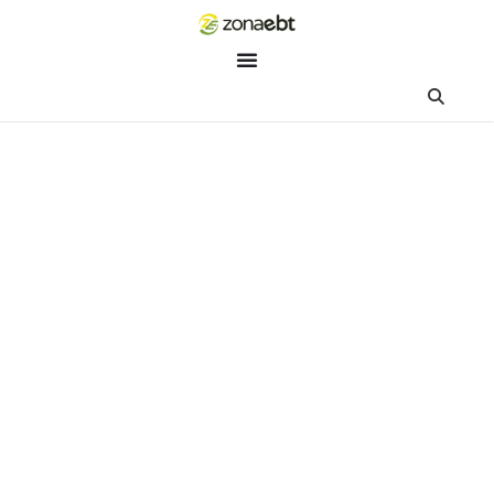
ZEBot
Asisten Digital ZonaEBT
Hai Kak!
Aku ZEBot, asisten digital ZonaEBT. Ada yang bisa kubantu ha
ini?