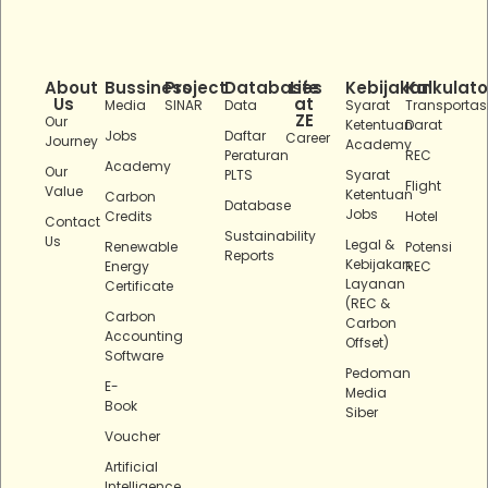
About
Bussiness
Project
Databases
Life
Kebijakan
Kalkulato
Us
at
Media
SINAR
Data
Syarat
Transportas
ZE
Our
Ketentuan
Darat
Jobs
Daftar
Career
Journey
Academy
Peraturan
REC
Academy
Our
PLTS
Syarat
Flight
Value
Ketentuan
Carbon
Database
Jobs
Credits
Hotel
Contact
Sustainability
Us
Legal &
Renewable
Potensi
Reports
Kebijakan
Energy
REC
Layanan
Certificate
(REC &
Carbon
Carbon
Accounting
Offset)
Software
Pedoman
E-
Media
Book
Siber
Voucher
Artificial
Intelligence