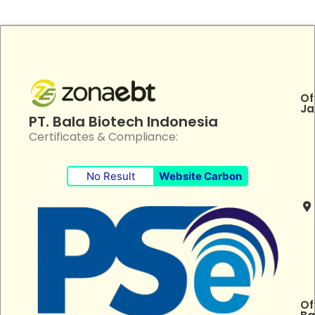
Of
Ja
PT. Bala Biotech Indonesia
Certificates & Compliance:
No Result
Website Carbon
Of