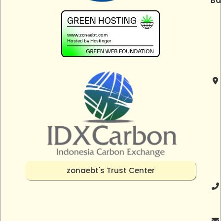
Ba
zonaebt's Trust Center