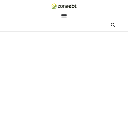
ZEBot
Asisten Digital ZonaEBT
Hai Kak!
Aku ZEBot, asisten digital ZonaEBT. Ada yang bisa kubantu ha
ini?