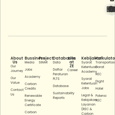
About
Bussiness
Project
Databases
Life
Kebijakan
Kalkulato
Us
at
Media
SINAR
Data
Syarat
Transportas
ZE
Our
Ketentuan
Darat
Jobs
Daftar
Career
Journey
Academy
Peraturan
REC
Academy
Our
PLTS
Syarat
Flight
Value
Ketentuan
Carbon
Database
Jobs
Credits
Hotel
Contact
Sustainability
Us
Legal &
Renewable
Potensi
Reports
Kebijakan
Energy
REC
Layanan
Certificate
(REC &
Carbon
Carbon