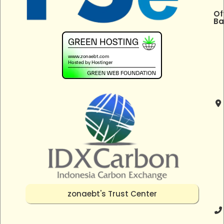
Of
Ba
zonaebt's Trust Center