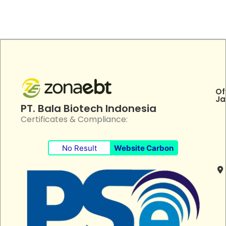
Of
Ja
PT. Bala Biotech Indonesia
Certificates & Compliance:
No Result
Website Carbon