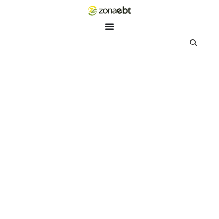
ZEBot
Asisten Digital ZonaEBT
Hai Kak!
Aku ZEBot, asisten digital ZonaEBT. Ada yang bisa kubantu ha
ini?