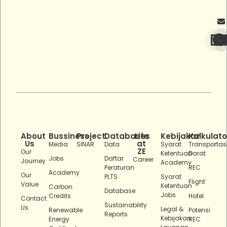
About
Bussiness
Project
Databases
Life
Kebijakan
Kalkulato
Us
at
Media
SINAR
Data
Syarat
Transportas
ZE
Our
Ketentuan
Darat
Jobs
Daftar
Career
Journey
Academy
Peraturan
REC
Academy
Our
PLTS
Syarat
Flight
Value
Ketentuan
Carbon
Database
Jobs
Credits
Hotel
Contact
Sustainability
Us
Legal &
Renewable
Potensi
Reports
Kebijakan
Energy
REC