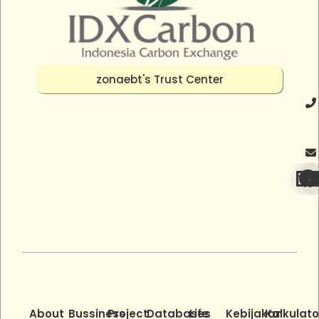
zonaebt's Trust Center
About
Bussiness
Project
Databases
Life
Kebijakan
Kalkulato