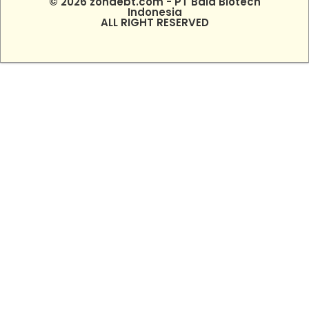
© 2026 zonaebt.com - PT Bala Biotech
Indonesia
ALL RIGHT RESERVED