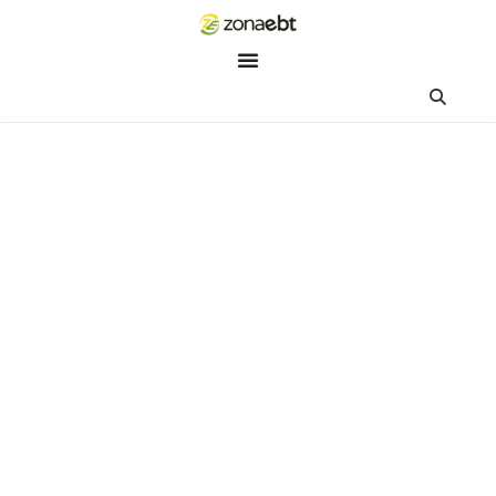
ZEBot
Asisten Digital ZonaEBT
Hai Kak!
Aku ZEBot, asisten digital ZonaEBT. Ada yang bisa kubantu ha
ini?