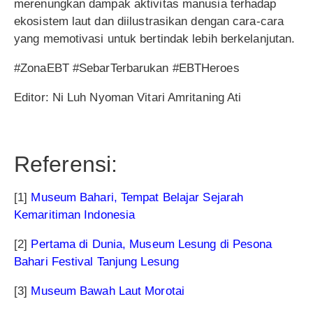
merenungkan dampak aktivitas manusia terhadap
ekosistem laut dan diilustrasikan dengan cara-cara
yang memotivasi untuk bertindak lebih berkelanjutan.
#ZonaEBT #SebarTerbarukan #EBTHeroes
Editor: Ni Luh Nyoman Vitari Amritaning Ati
Referensi:
[1]
Museum Bahari, Tempat Belajar Sejarah
Kemaritiman In
donesia
[2]
Pertama di Dunia, Museum L
esung di Pesona
Bahari Festival Tanjung Lesung
[3]
Museum Bawah Laut Morot
ai