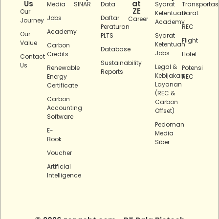
Us
at
Media
SINAR
Data
Syarat
Transportas
ZE
Our
Ketentuan
Darat
Jobs
Daftar
Career
Journey
Academy
Peraturan
REC
Academy
Our
PLTS
Syarat
Flight
Value
Ketentuan
Carbon
Database
Jobs
Credits
Hotel
Contact
Sustainability
Us
Legal &
Renewable
Potensi
Reports
Kebijakan
Energy
REC
Layanan
Certificate
(REC &
Carbon
Carbon
Accounting
Offset)
Software
Pedoman
E-
Media
Book
Siber
Voucher
Artificial
Intelligence