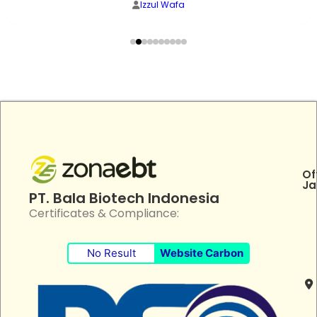
Izzul Wafa
Of
Ja
PT. Bala Biotech Indonesia
Certificates & Compliance:
No Result
Website Carbon