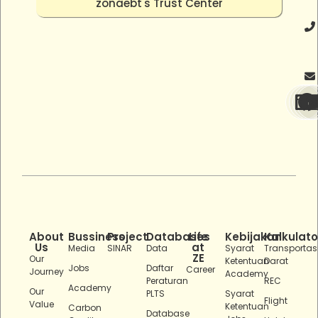
zonaebt's Trust Center
About
Bussiness
Project
Databases
Life
Kebijakan
Kalkulato
Us
at
Media
SINAR
Data
Syarat
Transportas
ZE
Our
Ketentuan
Darat
Jobs
Daftar
Career
Journey
Academy
Peraturan
REC
Academy
Our
PLTS
Syarat
Flight
Value
Ketentuan
Carbon
Database