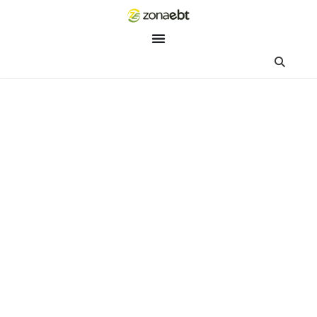
ZEBot
Asisten Digital ZonaEBT
Hai Kak!
Aku ZEBot, asisten digital ZonaEBT. Ada yang bisa kubantu ha
ini?