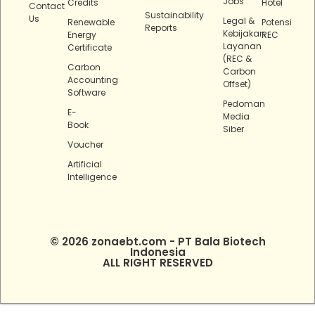
Jobs
Credits
Hotel
Contact
Sustainability
Us
Legal &
Renewable
Potensi
Reports
Kebijakan
Energy
REC
Layanan
Certificate
(REC &
Carbon
Carbon
Accounting
Offset)
Software
Pedoman
E-
Media
Book
Siber
Voucher
Artificial
Intelligence
© 2026 zonaebt.com - PT Bala Biotech
Indonesia
ALL RIGHT RESERVED