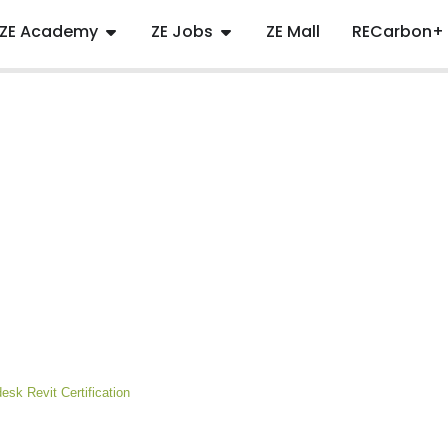
ZE Academy
ZE Jobs
ZE Mall
RECarbon+
esk Revit Certification