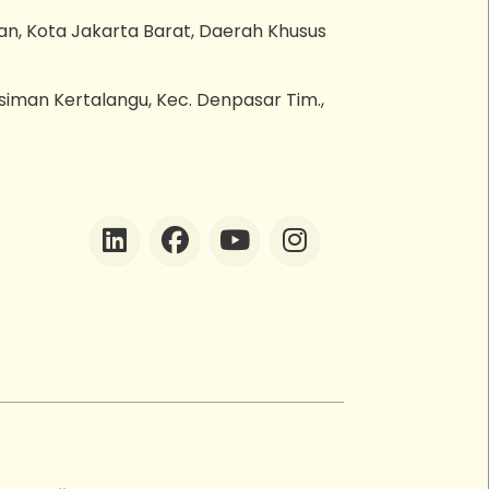
an, Kota Jakarta Barat, Daerah Khusus
esiman Kertalangu, Kec. Denpasar Tim.,
ZEBot
Asisten Digital ZonaEBT
Hai Kak!
Aku ZEBot, asisten digital ZonaEBT.
Ada yang bisa kubantu hari ini?