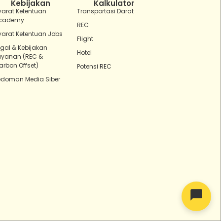
Kebijakan
Kalkulator
yarat Ketentuan
Transportasi Darat
cademy
REC
yarat Ketentuan Jobs
Flight
egal & Kebijakan
Hotel
ayanan (REC &
arbon Offset)
Potensi REC
edoman Media Siber