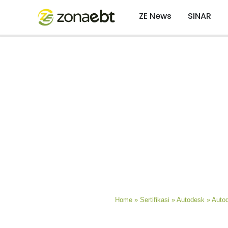
ZE News
SINAR
Home
»
Sertifikasi
»
Autodesk
»
Autod