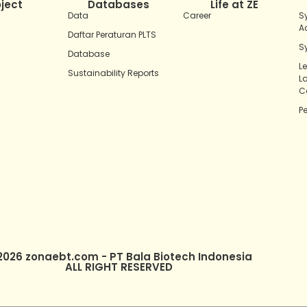
oject
Databases
Life at ZE
Data
Career
S
A
Daftar Peraturan PLTS
S
Database
L
Sustainability Reports
L
C
P
2026 zonaebt.com - PT Bala Biotech Indonesia
ALL RIGHT RESERVED