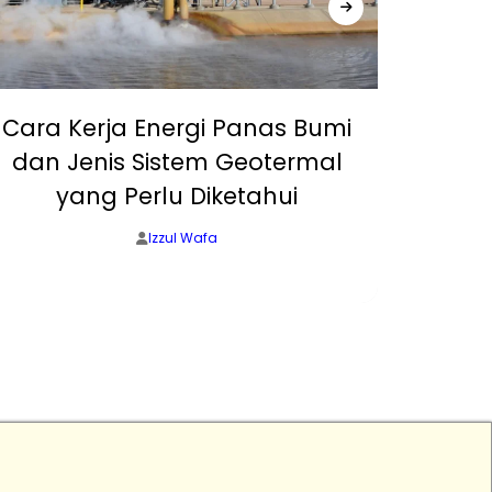
Cara Kerja Energi Panas Bumi
3
dan Jenis Sistem Geotermal
Ma
yang Perlu Diketahui
Car
Izzul Wafa