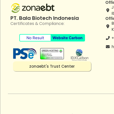
Offi
J
I
PT. Bala Biotech Indonesia
Offi
B
Certificates & Compliance:
K
+
No Result
Website Carbon
h
zonaebt's Trust Center