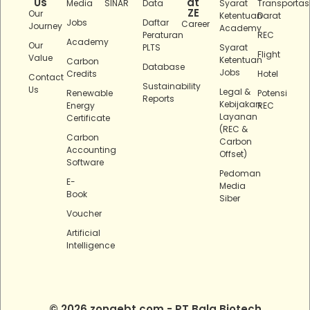
Us
at
Media
SINAR
Data
Syarat
Transportas
ZE
Our
Ketentuan
Darat
Jobs
Daftar
Career
Journey
Academy
Peraturan
REC
Academy
Our
PLTS
Syarat
Flight
Value
Ketentuan
Carbon
Database
Jobs
Credits
Hotel
Contact
Sustainability
Us
Legal &
Renewable
Potensi
Reports
Kebijakan
Energy
REC
Layanan
Certificate
(REC &
Carbon
Carbon
Accounting
Offset)
Software
Pedoman
E-
Media
Book
Siber
Voucher
Artificial
Intelligence
© 2026 zonaebt.com - PT Bala Biotech