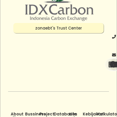
zonaebt's Trust Center
About
Bussiness
Project
Databases
Life
Kebijakan
Kalkulato