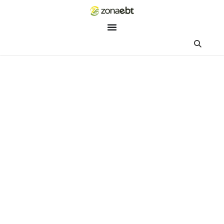
ZEBot
Asisten Digital ZonaEBT
Hai Kak!
Aku ZEBot, asisten digital ZonaEBT. Ada yang bisa kubantu ha
ini?