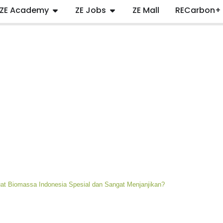
ZE Academy
ZE Jobs
ZE Mall
RECarbon+
t Biomassa Indonesia Spesial dan Sangat Menjanjikan?