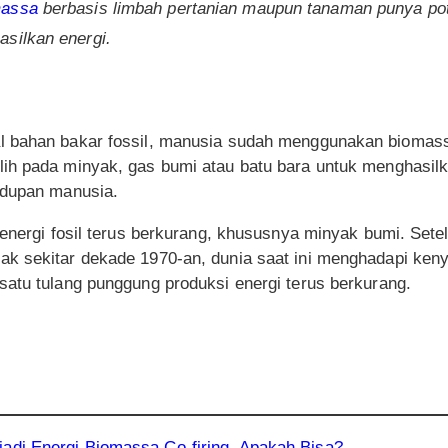
massa
berbasis limbah pertanian maupun tanaman punya po
asilkan energi
.
l bahan bakar fossil, manusia sudah menggunakan biomass
ih pada minyak, gas bumi atau batu bara untuk menghasil
idupan manusia.
 energi fosil terus berkurang, khususnya minyak bumi. Setela
k sekitar dekade 1970-an, dunia saat ini menghadapi ken
satu tulang punggung produksi energi terus berkurang.
adi Energi Biomassa Co-firing, Apakah Bisa?