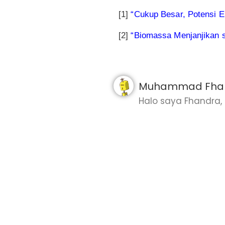
[1]
“Cukup Besar, Potensi E
[2]
“Biomassa Menjanjikan s
Muhammad Fhan
Halo saya Fhandra, m