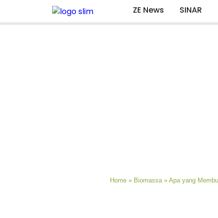
ZE News
SINAR
Home
»
Biomassa
»
Apa yang Membua