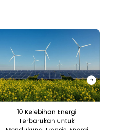
10 Kelebihan Energi
5 P
Terbarukan untuk
Terb
Mendukung Transisi Energi