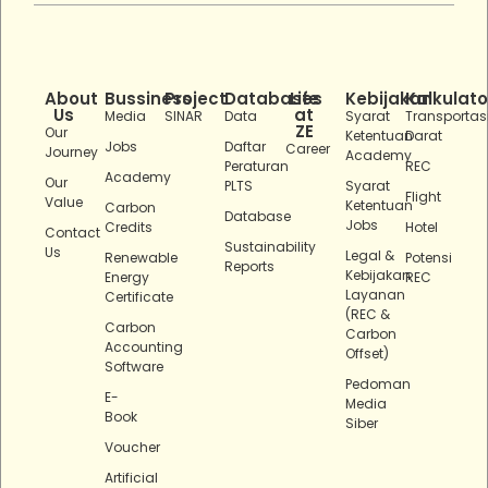
About
Bussiness
Project
Databases
Life
Kebijakan
Kalkulato
Us
at
Media
SINAR
Data
Syarat
Transportas
ZE
Our
Ketentuan
Darat
Jobs
Daftar
Career
Journey
Academy
Peraturan
REC
Academy
Our
PLTS
Syarat
Flight
Value
Ketentuan
Carbon
Database
Jobs
Credits
Hotel
Contact
Sustainability
Us
Legal &
Renewable
Potensi
Reports
Kebijakan
Energy
REC
Layanan
Certificate
(REC &
Carbon
Carbon
Accounting
Offset)
Software
Pedoman
E-
Media
Book
Siber
Voucher
Artificial