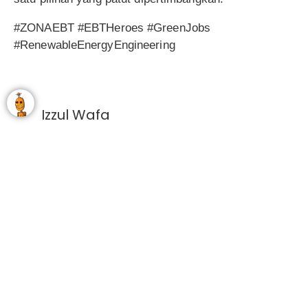
#ZONAEBT #EBTHeroes #GreenJobs
#RenewableEnergyEngineering
Izzul Wafa