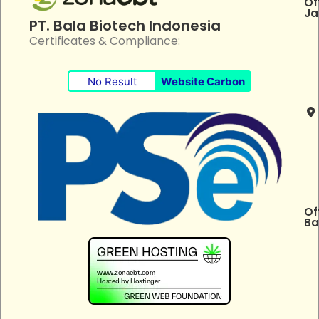
Of
Ja
PT. Bala Biotech Indonesia
Certificates & Compliance:
No Result
Website Carbon
Of
Ba