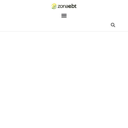
ZEBot
Asisten Digital ZonaEBT
Hai Kak!
Aku ZEBot, asisten digital ZonaEBT. Ada yang bisa kubantu ha
ini?