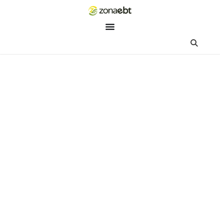
ZEBot
Asisten Digital ZonaEBT
Hai Kak!
Aku ZEBot, asisten digital ZonaEBT. Ada yang bisa kubantu ha
ini?