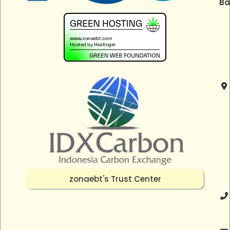
Ba
zonaebt's Trust Center