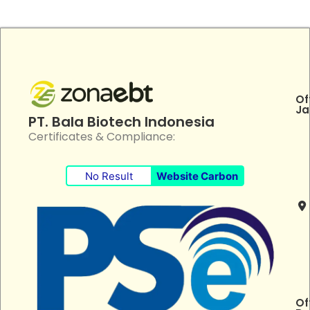
Of
Ja
PT. Bala Biotech Indonesia
Certificates & Compliance:
No Result
Website Carbon
Of