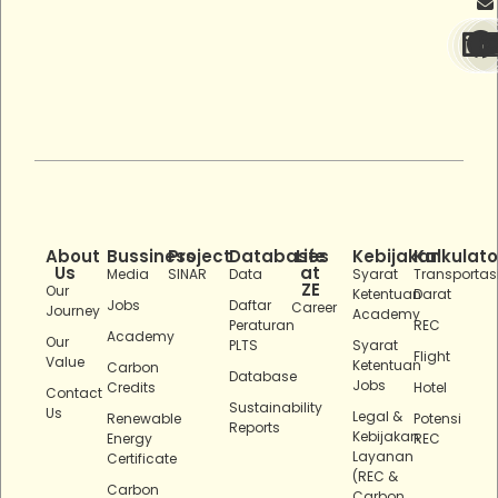
About
Bussiness
Project
Databases
Life
Kebijakan
Kalkulato
Us
at
Media
SINAR
Data
Syarat
Transportas
ZE
Our
Ketentuan
Darat
Jobs
Daftar
Career
Journey
Academy
Peraturan
REC
Academy
Our
PLTS
Syarat
Flight
Value
Ketentuan
Carbon
Database
Jobs
Credits
Hotel
Contact
Sustainability
Us
Legal &
Renewable
Potensi
Reports
Kebijakan
Energy
REC
Layanan
Certificate
(REC &
Carbon
Carbon