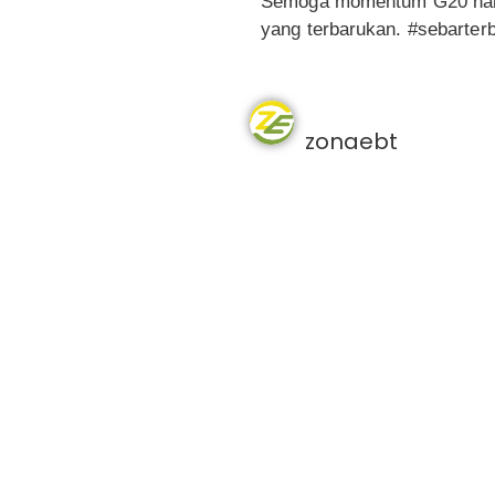
Semoga momentum G20 nanti,
yang terbarukan. #sebarter
zonaebt