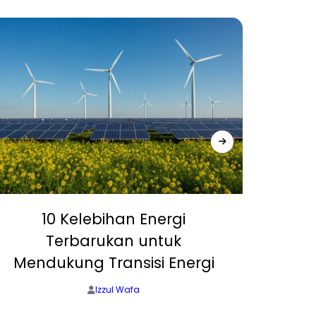
10 Kelebihan Energi
5 P
Terbarukan untuk
Terb
Mendukung Transisi Energi
Izzul Wafa