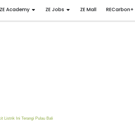
ZE Academy
ZE Jobs
ZE Mall
RECarbon+
 Listrik Ini Terangi Pulau Bali