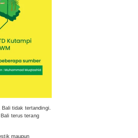
ali tidak tertandingi.
ali terus terang
mestik maupun