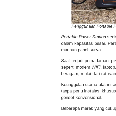
Penggunaan Portable Po
Portable Power Station
seri
dalam kapasitas besar. Pera
maupun panel surya.
Saat terjadi pemadaman, pe
seperti modem
WiFi
, lapto
beragam, mulai dari ratusa
Keunggulan utama alat ini 
tanpa perlu instalasi khusu
genset konvensional.
Beberapa merek yang cukup d