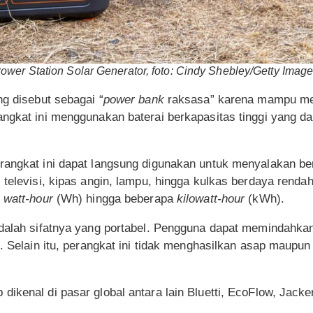
wer Station Solar Generator, foto: Cindy Shebley/Getty Image
ng disebut sebagai “
power bank
raksasa” karena mampu men
ngkat ini menggunakan baterai berkapasitas tinggi yang dapa
rangkat ini dapat langsung digunakan untuk menyalakan be
p, televisi, kipas angin, lampu, hingga kulkas berdaya rend
n
watt-hour
(Wh) hingga beberapa
kilowatt-hour
(kWh).
adalah sifatnya yang portabel. Pengguna dapat memindahkan
s. Selain itu, perangkat ini tidak menghasilkan asap maupun 
ikenal di pasar global antara lain Bluetti, EcoFlow, Jacker