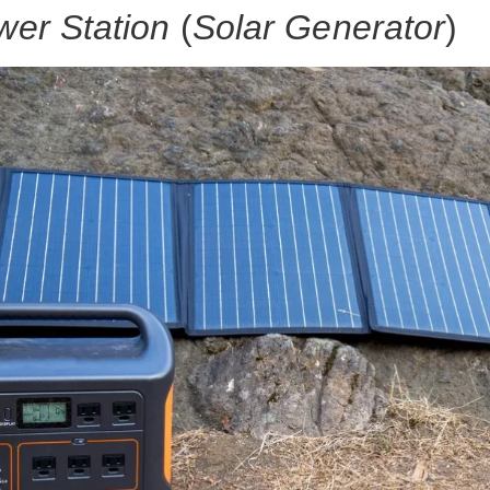
wer Station
(
Solar Generator
)