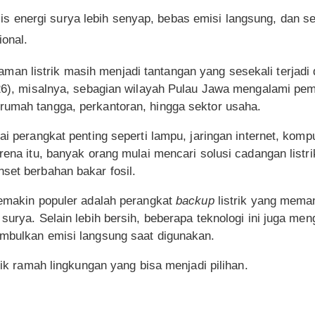
s energi surya lebih senyap, bebas emisi langsung, dan s
ional.
man listrik masih menjadi tantangan yang sesekali terjadi 
026), misalnya, sebagian wilayah Pulau Jawa mengalami pema
rumah tangga, perkantoran, hingga sektor usaha.
ai perangkat penting seperti lampu, jaringan internet, komp
arena itu, banyak orang mulai mencari solusi cadangan listr
set berbahan bakar fosil.
semakin populer adalah perangkat
backup
listrik yang mema
 surya. Selain lebih bersih, beberapa teknologi ini juga me
imbulkan emisi langsung saat digunakan.
rik ramah lingkungan yang bisa menjadi pilihan.