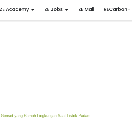
ZE Academy
ZE Jobs
ZE Mall
RECarbon+
i Genset yang Ramah Lingkungan Saat Listrik Padam