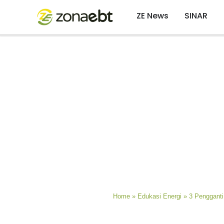
ZE News
SINAR
Home
»
Edukasi Energi
»
3 Penggant