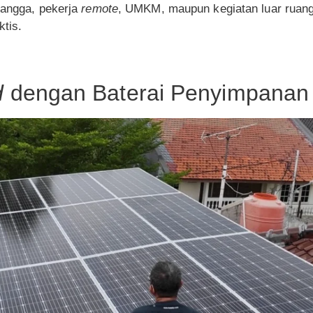
tangga, pekerja
remote
, UMKM, maupun kegiatan luar rua
ktis.
d
dengan Baterai Penyimpanan