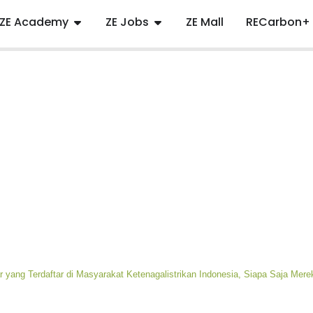
ZE Academy
ZE Jobs
ZE Mall
RECarbon+
 yang Terdaftar di Masyarakat Ketenagalistrikan Indonesia, Siapa Saja Mere