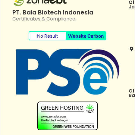
Of
Ja
PT. Bala Biotech Indonesia
Certificates & Compliance:
No Result
Website Carbon
Of
Ba