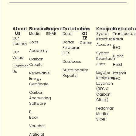
About
Bussiness
Project
Databases
Life
Kebijakan
Kalkulato
Us
at
Media
SINAR
Data
Syarat
Transportas
ZE
Our
Ketentuan
Darat
Jobs
Daftar
Career
Journey
Academy
Peraturan
REC
Academy
Our
PLTS
Syarat
Flight
Value
Ketentuan
Carbon
Database
Jobs
Credits
Hotel
Contact
Sustainability
Us
Legal &
Renewable
Potensi
Reports
Kebijakan
Energy
REC
Layanan
Certificate
(REC &
Carbon
Carbon
Accounting
Offset)
Software
Pedoman
E-
Media
Book
Siber
Voucher
Artificial