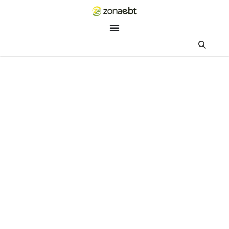
ZEBot
Asisten Digital ZonaEBT
Hai Kak!
Aku ZEBot, asisten digital ZonaEBT. Ada yang bisa kubantu ha
ini?