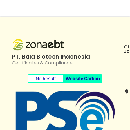
Of
Ja
PT. Bala Biotech Indonesia
Certificates & Compliance:
No Result
Website Carbon