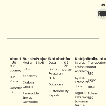
About
Bussiness
Project
Databases
Life
Kebijakan
Kalkulato
Us
at
Media
SINAR
Data
Syarat
Transportas
ZE
Our
Ketentuan
Darat
Jobs
Daftar
Career
Journey
Academy
Peraturan
REC
Academy
Our
PLTS
Syarat
Flight
Value
Ketentuan
Carbon
Database
Jobs
Credits
Hotel
Contact
Sustainability
Us
Legal &
Renewable
Potensi
Reports
Kebijakan
Energy
REC
Layanan
Certificate
(REC &