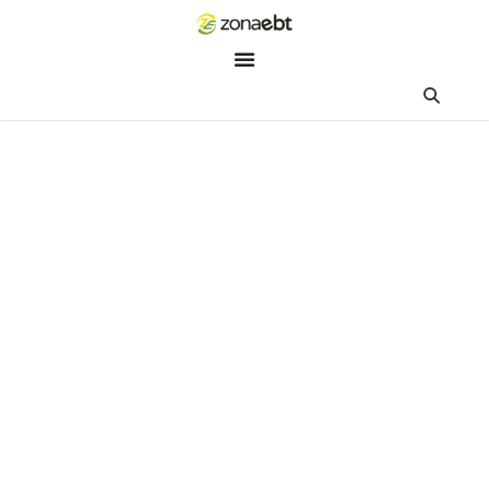
ZEBot
Asisten Digital ZonaEBT
Hai Kak!
Aku ZEBot, asisten digital ZonaEBT. Ada yang bisa kubantu ha
ini?