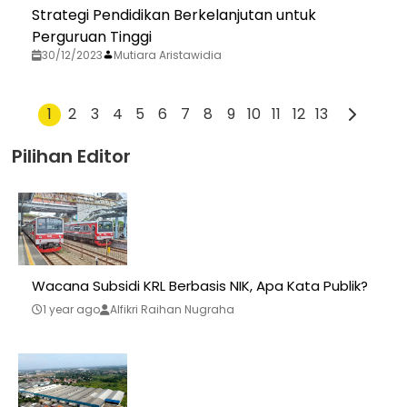
Strategi Pendidikan Berkelanjutan untuk
Perguruan Tinggi
30/12/2023
Mutiara Aristawidia
1
2
3
4
5
6
7
8
9
10
11
12
13
Pilihan Editor
Wacana Subsidi KRL Berbasis NIK, Apa Kata Publik?
1 year ago
Alfikri Raihan Nugraha