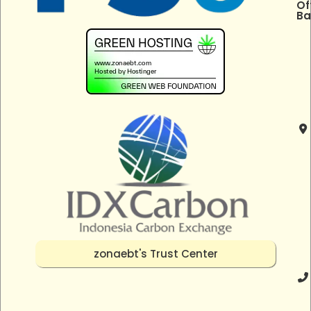
Of
Ba
zonaebt's Trust Center