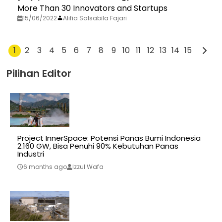
More Than 30 Innovators and Startups
15/06/2022
Alifia Salsabila Fajari
1
2
3
4
5
6
7
8
9
10
11
12
13
14
15
Pilihan Editor
Project InnerSpace: Potensi Panas Bumi Indonesia
2.160 GW, Bisa Penuhi 90% Kebutuhan Panas
Industri
6 months ago
Izzul Wafa