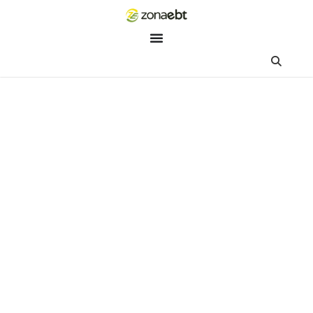
ZEBot
Asisten Digital ZonaEBT
Hai Kak!
Aku ZEBot, asisten digital ZonaEBT. Ada yang bisa kubantu ha
ini?