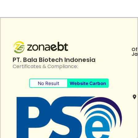
Of
Ja
PT. Bala Biotech Indonesia
Certificates & Compliance:
No Result
Website Carbon