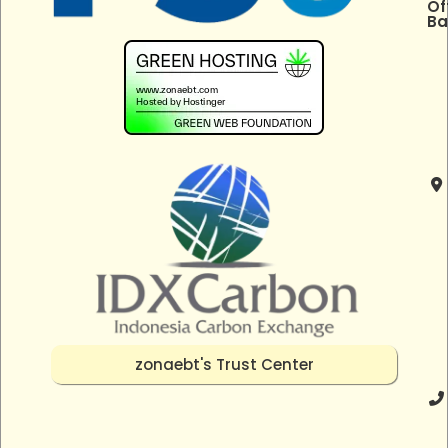
Of
Ba
zonaebt's Trust Center