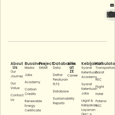
About
Bussiness
Project
Databases
Life
Kebijakan
Kalkulato
Us
at
Media
SINAR
Data
Syarat
Transportas
ZE
Our
Ketentuan
Darat
Jobs
Daftar
Career
Journey
Academy
Peraturan
REC
Academy
Our
PLTS
Syarat
Flight
Value
Ketentuan
Carbon
Database
Jobs
Credits
Hotel
Contact
Sustainability
Us
Legal &
Renewable
Potensi
Reports
Kebijakan
Energy
REC
Layanan
Certificate
(REC &