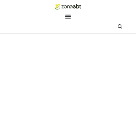
ZEBot
Asisten Digital ZonaEBT
Hai Kak!
Aku ZEBot, asisten digital ZonaEBT. Ada yang bisa kubantu ha
ini?