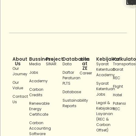
About
Bussiness
Project
Databases
Life
Kebijakan
Kalkulato
Us
at
Media
SINAR
Data
Syarat
Transportas
ZE
Our
Ketentuan
Darat
Jobs
Daftar
Career
Journey
Academy
Peraturan
REC
Academy
Our
PLTS
Syarat
Flight
Value
Ketentuan
Carbon
Database
Jobs
Credits
Hotel
Contact
Sustainability
Us
Legal &
Renewable
Potensi
Reports
Kebijakan
Energy
REC
Layanan
Certificate
(REC &
Carbon
Carbon
Accounting
Offset)
Software