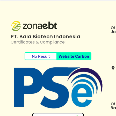
Of
Ja
PT. Bala Biotech Indonesia
Certificates & Compliance:
No Result
Website Carbon
Of
Ba