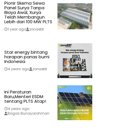
Pionir Skema Sewa
Panel Surya Tanpa
Biaya Awal, Xurya
Telah Membangun
Lebih dari 100 MW PLTS
1 year ago
zonaebt
Star energy bintang
harapan panas bumi
Indonesia
4 years ago
zonaebt
Ini Peraturan
Baru,Menteri ESDM
tentang PLTS Atap!
4 years ago
Bagas Bunayarohman