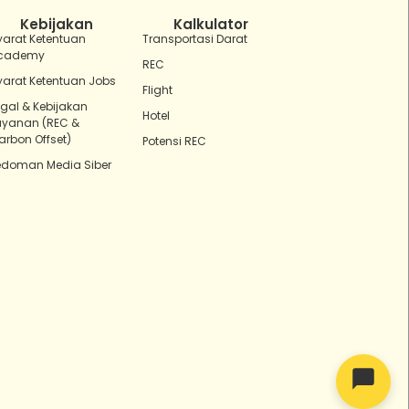
Kebijakan
Kalkulator
yarat Ketentuan
Transportasi Darat
cademy
REC
yarat Ketentuan Jobs
Flight
egal & Kebijakan
Hotel
ayanan (REC &
arbon Offset)
Potensi REC
edoman Media Siber