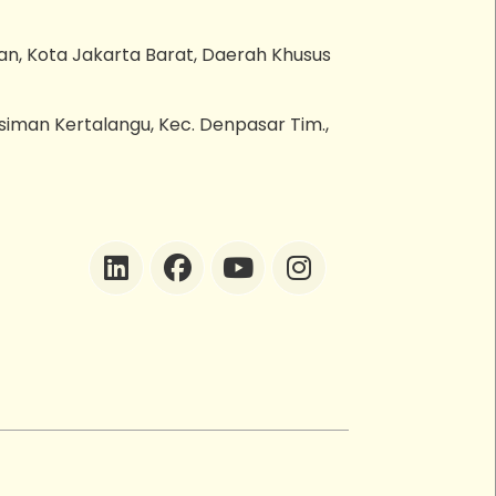
an, Kota Jakarta Barat, Daerah Khusus
esiman Kertalangu, Kec. Denpasar Tim.,
ZEBot
Asisten Digital ZonaEBT
Hai Kak!
Aku ZEBot, asisten digital ZonaEBT.
Ada yang bisa kubantu hari ini?