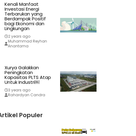
Kenali Manfaat
Investasi Energi
Terbarukan yang
Berdampak Positif
bagi Ekonomi dan
Lingkungan
2 years ago
Muhammad Reyhan
Anantama
Xurya Galakkan
Peningkatan
Kapasitas PLTS Atap
Untuk Industri￼
3 years ago
Rahardyan Candra
Artikel Populer