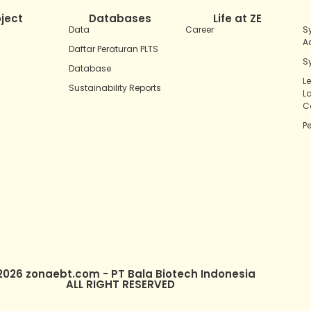
oject
Databases
Life at ZE
Data
Career
S
A
Daftar Peraturan PLTS
S
Database
L
Sustainability Reports
L
C
P
2026 zonaebt.com - PT Bala Biotech Indonesia
ALL RIGHT RESERVED