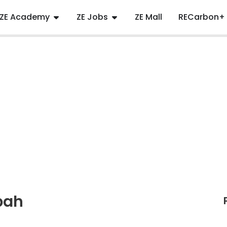
ZE Academy
ZE Jobs
ZE Mall
RECarbon+
bah