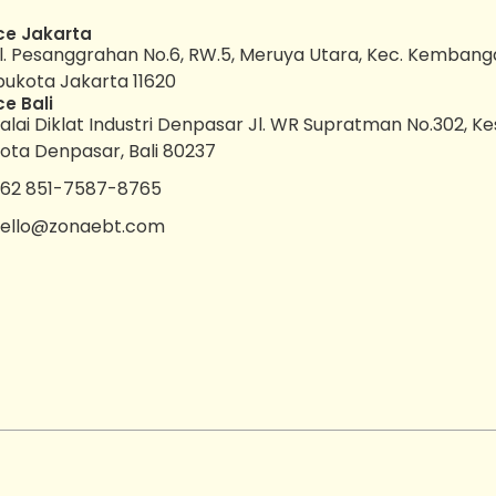
ce Jakarta
l. Pesanggrahan No.6, RW.5, Meruya Utara, Kec. Kembang
bukota Jakarta 11620
ce Bali
alai Diklat Industri Denpasar Jl. WR Supratman No.302, K
ota Denpasar, Bali 80237
62 851-7587-8765
ello@zonaebt.com