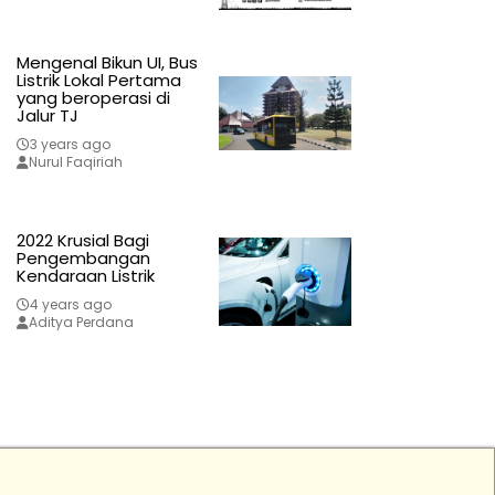
Mengenal Bikun UI, Bus
Listrik Lokal Pertama
yang beroperasi di
Jalur TJ
3 years ago
Nurul Faqiriah
2022 Krusial Bagi
Pengembangan
Kendaraan Listrik
4 years ago
Aditya Perdana