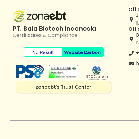
Offi
J
I
PT. Bala Biotech Indonesia
Offi
B
Certificates & Compliance:
K
No Result
Website Carbon
+
h
zonaebt's Trust Center