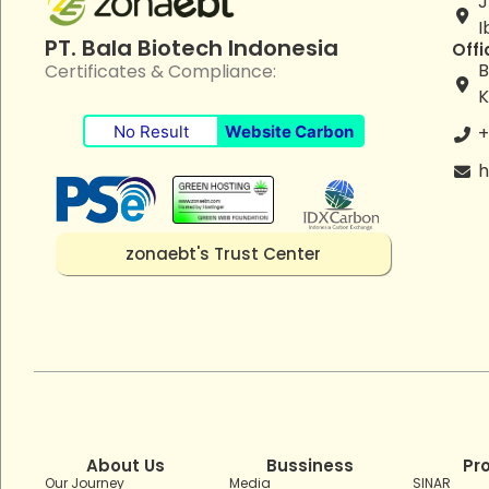
J
I
PT. Bala Biotech Indonesia
Offi
B
Certificates & Compliance:
K
No Result
Website Carbon
+
h
zonaebt's Trust Center
About Us
Bussiness
Pr
Our Journey
Media
SINAR