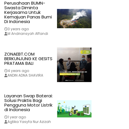
Perusahaan BUMN-
Swasta Diminta
Kerjasama Untuk
Kemajuan Panas Bumi
Di Indonesia
3 years ago
M Andriansyah Affandi
ZONAEBT.COM
BERKUNJUNG KE GESITS
PRATAMA BALI
4 years ago
ANDIN ADNA SHAVIRA
Layanan Swap Baterai:
Solusi Praktis Bagi
Pengguna Motor Listrik
di Indonesia
1 year ago
Agtika Yasyfa Nur Azizah