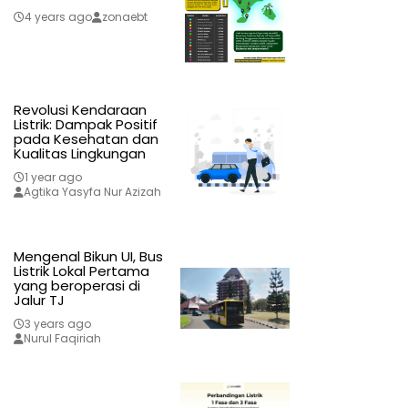
4 years ago
zonaebt
Revolusi Kendaraan
Listrik: Dampak Positif
pada Kesehatan dan
Kualitas Lingkungan
1 year ago
Agtika Yasyfa Nur Azizah
Mengenal Bikun UI, Bus
Listrik Lokal Pertama
yang beroperasi di
Jalur TJ
3 years ago
Nurul Faqiriah