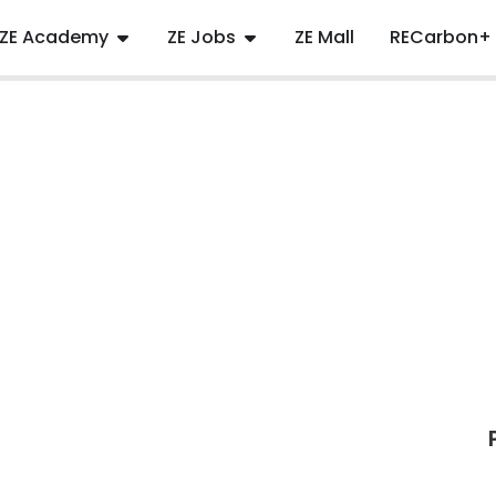
ZE Academy
ZE Jobs
ZE Mall
RECarbon+