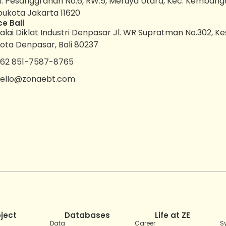
l. Pesanggrahan No.6, RW.5, Meruya Utara, Kec. Kembang
bukota Jakarta 11620
ce Bali
alai Diklat Industri Denpasar Jl. WR Supratman No.302, K
ota Denpasar, Bali 80237
62 851-7587-8765
ello@zonaebt.com
oject
Databases
Life at ZE
Data
Career
S