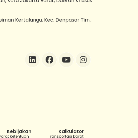
an, Kota Jakarta Barat, Daerah Khusus
esiman Kertalangu, Kec. Denpasar Tim.,
ZEBot
Asisten Digital ZonaEBT
Hai Kak!
Aku ZEBot, asisten digital ZonaEBT.
Ada yang bisa kubantu hari ini?
Kebijakan
Kalkulator
yarat Ketentuan
Transportasi Darat