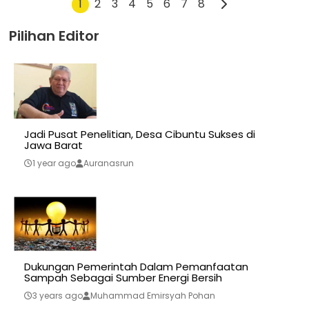
1
2
3
4
5
6
7
8
Pilihan Editor
Jadi Pusat Penelitian, Desa Cibuntu Sukses di
Jawa Barat
1 year ago
Auranasrun
Dukungan Pemerintah Dalam Pemanfaatan
Sampah Sebagai Sumber Energi Bersih
3 years ago
Muhammad Emirsyah Pohan