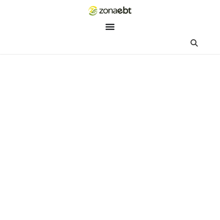
ZEBot
Asisten Digital ZonaEBT
Hai Kak!
Aku ZEBot, asisten digital ZonaEBT. Ada yang bisa kubantu ha
ini?