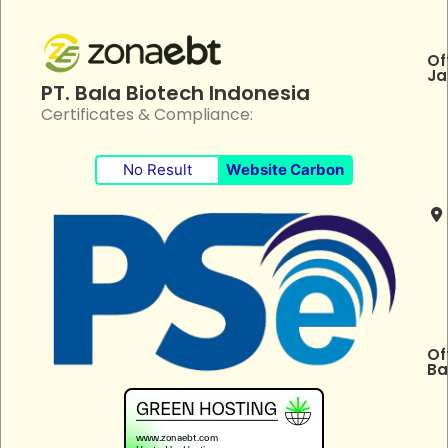
Of
Ja
PT. Bala Biotech Indonesia
Certificates & Compliance:
No Result
Website Carbon
Of
Ba