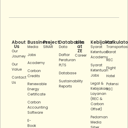
About
Bussiness
Project
Databases
Life
Kebijakan
Kalkulato
Us
at
Media
SINAR
Data
Syarat
Transportas
ZE
Our
Ketentuan
Darat
Jobs
Daftar
Career
Journey
Academy
Peraturan
REC
Academy
Our
PLTS
Syarat
Flight
Value
Ketentuan
Carbon
Database
Jobs
Credits
Hotel
Contact
Sustainability
Us
Legal &
Renewable
Potensi
Reports
Kebijakan
Energy
REC
Layanan
Certificate
(REC &
Carbon
Carbon
Accounting
Offset)
Software
Pedoman
E-
Media
Book
Siber