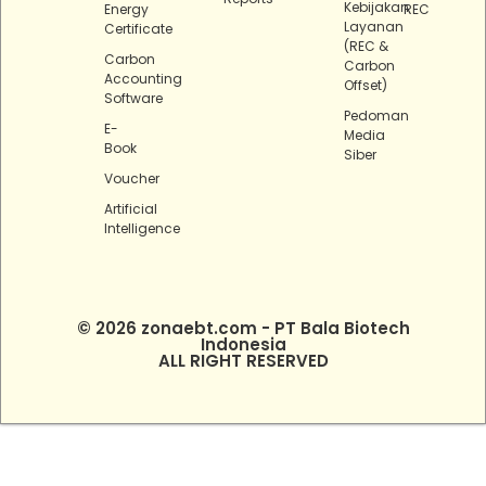
Kebijakan
Energy
REC
Layanan
Certificate
(REC &
Carbon
Carbon
Accounting
Offset)
Software
Pedoman
E-
Media
Book
Siber
Voucher
Artificial
Intelligence
© 2026 zonaebt.com - PT Bala Biotech
Indonesia
ALL RIGHT RESERVED