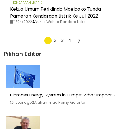
KENDARAAN LISTRIK
Ketua Umum Periklindo Moeldoko Tunda
Pameran Kendaraan Listrik Ke Juli 2022
11/04/2022
Yurike Wahita Bandara Neke
1
2
3
4
Pilihan Editor
Biomass Energy System in Europe: What Impact ?
1 year ago
Muhammad Romy Ardianto