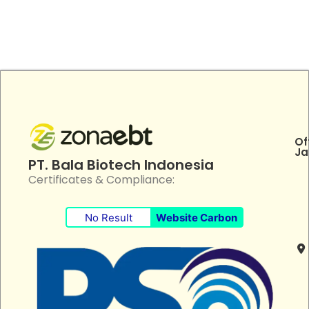
Of
Ja
PT. Bala Biotech Indonesia
Certificates & Compliance:
No Result
Website Carbon