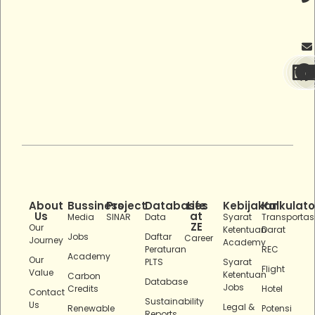
About
Bussiness
Project
Databases
Life
Kebijakan
Kalkulato
Us
at
Media
SINAR
Data
Syarat
Transportas
ZE
Our
Ketentuan
Darat
Jobs
Daftar
Career
Journey
Academy
Peraturan
REC
Academy
Our
PLTS
Syarat
Flight
Value
Ketentuan
Carbon
Database
Jobs
Credits
Hotel
Contact
Sustainability
Us
Legal &
Renewable
Potensi
Reports