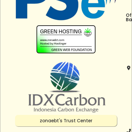
Of
Ba
zonaebt's Trust Center