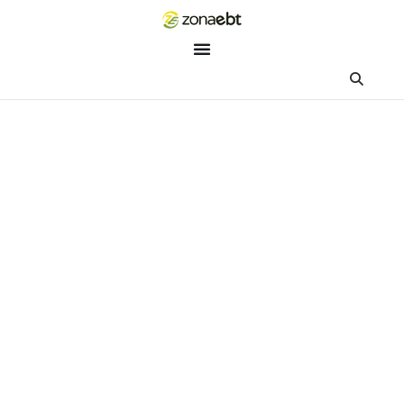
ZEBot
Asisten Digital ZonaEBT
Hai Kak!
Aku ZEBot, asisten digital ZonaEBT. Ada yang bisa kubantu ha
ini?