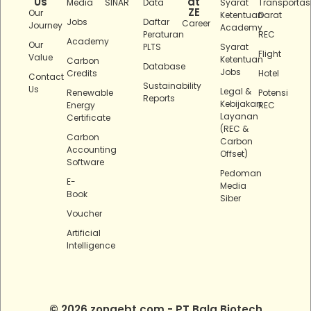
Us
at
Media
SINAR
Data
Syarat
Transportas
ZE
Our
Ketentuan
Darat
Jobs
Daftar
Career
Journey
Academy
Peraturan
REC
Academy
Our
PLTS
Syarat
Flight
Value
Ketentuan
Carbon
Database
Jobs
Credits
Hotel
Contact
Sustainability
Us
Legal &
Renewable
Potensi
Reports
Kebijakan
Energy
REC
Layanan
Certificate
(REC &
Carbon
Carbon
Accounting
Offset)
Software
Pedoman
E-
Media
Book
Siber
Voucher
Artificial
Intelligence
© 2026 zonaebt.com - PT Bala Biotech