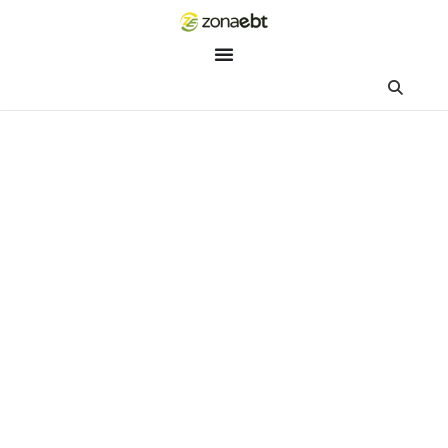
ZEBot
Asisten Digital ZonaEBT
Hai Kak!
Aku ZEBot, asisten digital ZonaEBT. Ada yang bisa kubantu ha
ini?