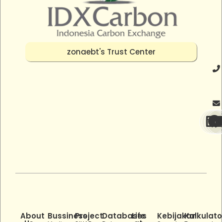
zonaebt's Trust Center
About
Bussiness
Project
Databases
Life
Kebijakan
Kalkulato