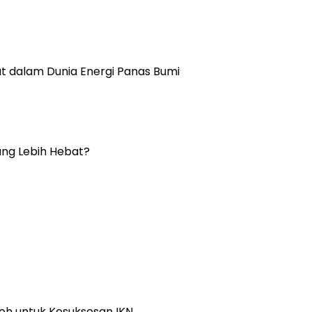
pat dalam Dunia Energi Panas Bumi
yang Lebih Hebat?
h untuk Kesuksesan IKN