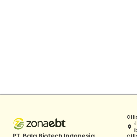
Offi
J
I
PT. Bala Biotech Indonesia
Offi