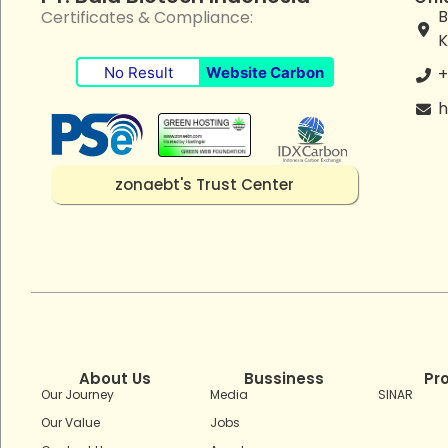
B
Certificates & Compliance:
K
No Result
Website Carbon
+
h
zonaebt's Trust Center
About Us
Bussiness
Pr
Our Journey
Media
SINAR
Our Value
Jobs