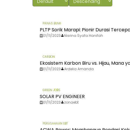
PANAS BUMI
PLTP Sorik Marapi: Pionir Durasi Terce
01/11/2023
Nisrina Syafa Hanifah
CARBON
Ekosistem Karbon Biru vs. Hijau, Mana 
01/11/2023
Ardelia Amanda
GREEN JOBS
SOLAR PV ENGINEER
01/11/2023
zonaebt
PERUSAHAAN EBT
ACWA Power: Membangun Pondasi Koko