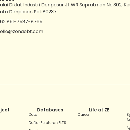
alai Diklat Industri Denpasar Jl. WR Supratman No.302, K
ota Denpasar, Bali 80237
62 851-7587-8765
ello@zonaebt.com
oject
Databases
Life at ZE
Data
Career
S
A
Daftar Peraturan PLTS
S