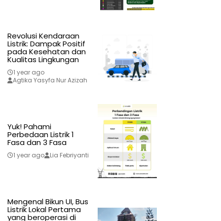
Revolusi Kendaraan
Listrik: Dampak Positif
pada Kesehatan dan
Kualitas Lingkungan
1 year ago
Agtika Yasyfa Nur Azizah
Yuk! Pahami
Perbedaan Listrik 1
Fasa dan 3 Fasa
1 year ago
Lia Febriyanti
Mengenal Bikun UI, Bus
Listrik Lokal Pertama
yang beroperasi di