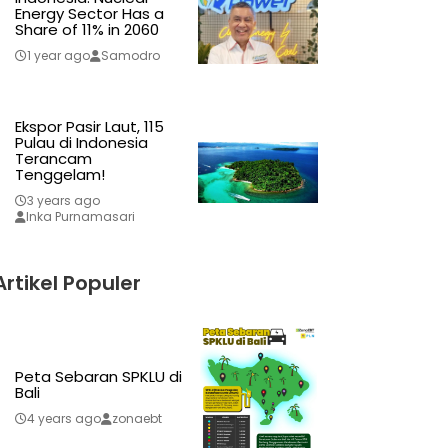
Energy Sector Has a
Share of 11% in 2060
1 year ago
Samodro
Ekspor Pasir Laut, 115
Pulau di Indonesia
Terancam
Tenggelam!
3 years ago
Inka Purnamasari
Artikel Populer
Peta Sebaran SPKLU di
Bali
4 years ago
zonaebt