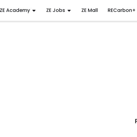
ZE Academy
ZE Jobs
ZE Mall
RECarbon+
3