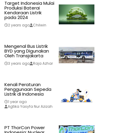
Target Indonesia Mulai
Produksi Baterai
Kendaraan Listrik
pada 2024
2 years ago
Chilwin
Mengenal Bus Listrik
BYD yang Digunakan
Oleh Transjakarta
3 years ago
Raja Azhar
Kenali Peraturan
Penggunaan Sepeda
Listrik di Indonesia
1 year ago
Agtika Yasyfa Nur Azizah
PT ThorCon Power
Indonesia: Nuclear