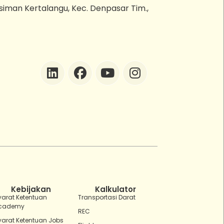
esiman Kertalangu, Kec. Denpasar Tim.,
ZEBot
Asisten Digital ZonaEBT
Hai Kak!
Aku ZEBot, asisten digital ZonaEBT.
Ada yang bisa kubantu hari ini?
Kebijakan
Kalkulator
yarat Ketentuan
Transportasi Darat
cademy
REC
yarat Ketentuan Jobs