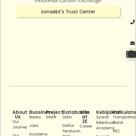
zonaebt's Trust Center
About
Bussiness
Project
Databases
Life
Kebijakan
Kalkulato
Us
at
Media
SINAR
Data
Syarat
Transportas
ZE
Our
Ketentuan
Darat
Jobs
Daftar
Career
Journey
Academy
Peraturan
REC
Academy
Our