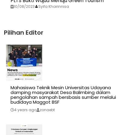
PLTS Bukti Wujud Menuju Green Tourism
10/08/2023
Syifa Khoirinnisa
Pilihan Editor
Mahasiswa Teknik Mesin Universitas Udayana
damping masyarakat Desa Balimbing dalam
pengolahan sampah bersbasis sumber melalui
budidaya Maggot BSF
4 years ago
zonaebt