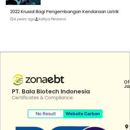
2022 Krusial Bagi Pengembangan Kendaraan Listrik
4 years ago
Aditya Perdana
Of
Ja
PT. Bala Biotech Indonesia
Certificates & Compliance:
No Result
Website Carbon