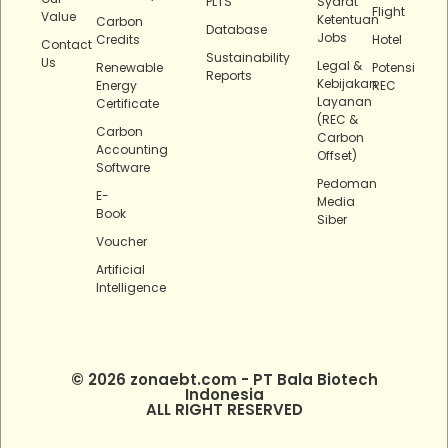
PLTS
Syarat
Flight
Value
Ketentuan
Carbon
Database
Jobs
Credits
Hotel
Contact
Sustainability
Us
Legal &
Renewable
Potensi
Reports
Kebijakan
Energy
REC
Layanan
Certificate
(REC &
Carbon
Carbon
Accounting
Offset)
Software
Pedoman
E-
Media
Book
Siber
Voucher
Artificial
Intelligence
© 2026 zonaebt.com - PT Bala Biotech
Indonesia
ALL RIGHT RESERVED