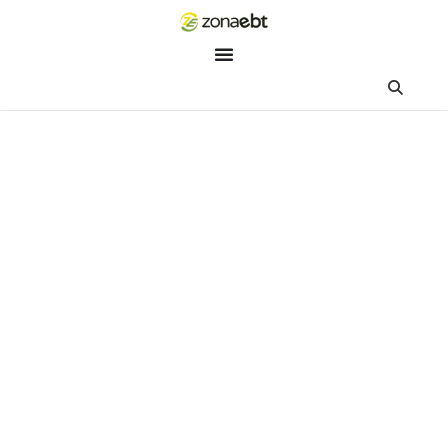
ZEBot
Asisten Digital ZonaEBT
Hai Kak!
Aku ZEBot, asisten digital ZonaEBT. Ada yang bisa kubantu ha
ini?